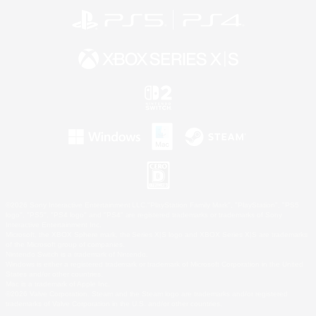
©2026 Sony Interactive Entertainment LLC."PlayStation Family Mark", "PlayStation", "PS5
logo", "PS5", "PS4 logo" and "PS4" are registered trademarks or trademarks of Sony
Interactive Entertainment Inc.
Microsoft, the XBOX Sphere mark, the Series X|S logo and XBOX Series X|S are trademarks
of the Microsoft group of companies.
Nintendo Switch is a trademark of Nintendo.
Windows is either a registered trademark or trademark of Microsoft Corporation in the United
States and/or other countries.
Mac is a trademark of Apple Inc.
©2026 Valve Corporation. Steam and the Steam logo are trademarks and/or registered
trademarks of Valve Corporation in the U.S. and/or other countries.