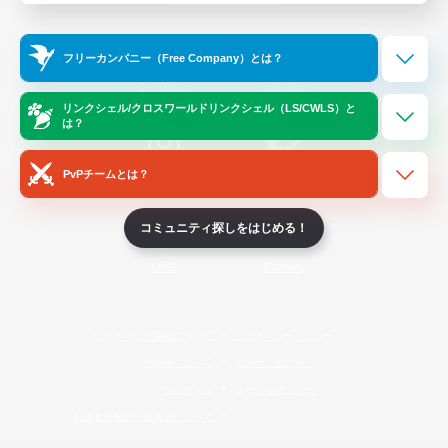
Official Information
フリーカンパニー（Free Company）とは？
/
X
News
YouTube
リンクシェル/クロスワールドリンクシェル（LS/CWLS）と
は？
PvPチームとは？
Instagram
Twitch
コミュニティ探しをはじめる！
LINE
Bluesky
レーティング制度について
プライバシーポリシー
著作権について
サポートセンター
ライセンス
ルール＆ポリシー
利用者情報の外部送信について