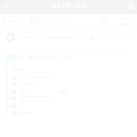
リスト
募集作成
#初心者/若葉歓迎
#絶挑戦
#立ち上げメ
アピールタグ
0件の募集が見つかりました！
指定なし
Cerberus (Chaos)
PvPチーム
平日
週末
＃トレジャーハント
使用言語