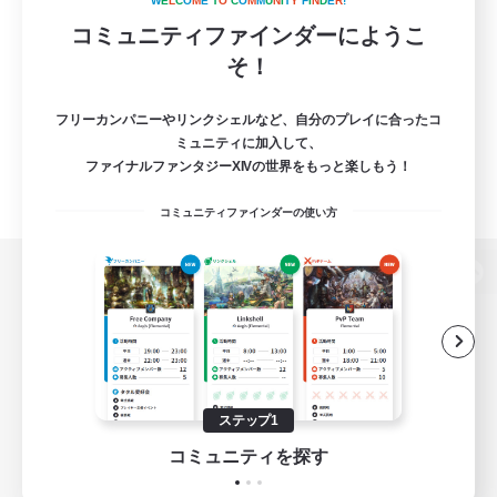
W
E
L
C
O
M
E
T
O
C
O
M
M
U
N
I
T
Y
F
I
N
D
E
R
!
コミュニティファインダーにようこ
そ！
フリーカンパニーやリンクシェルなど、自分のプレイに合ったコ
ミュニティに加入して、
ファイナルファンタジーXIVの世界をもっと楽しもう！
コミュニティファインダーの使い方
パソコン版へ
関連商品
e-STOREで購入
ステップ1
ゲームダウンロード
コミュニティを探す