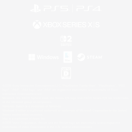
©2026 Sony Interactive Entertainment LLC."PlayStation Family Mark", "PlayStation", "PS5
logo", "PS5", "PS4 logo" and "PS4" are registered trademarks or trademarks of Sony
Interactive Entertainment Inc.
Microsoft, the XBOX Sphere mark, the Series X|S logo and XBOX Series X|S are trademarks
of the Microsoft group of companies.
Nintendo Switch is a trademark of Nintendo.
Windows is either a registered trademark or trademark of Microsoft Corporation in the United
States and/or other countries.
Mac is a trademark of Apple Inc.
©2026 Valve Corporation. Steam and the Steam logo are trademarks and/or registered
trademarks of Valve Corporation in the U.S. and/or other countries.