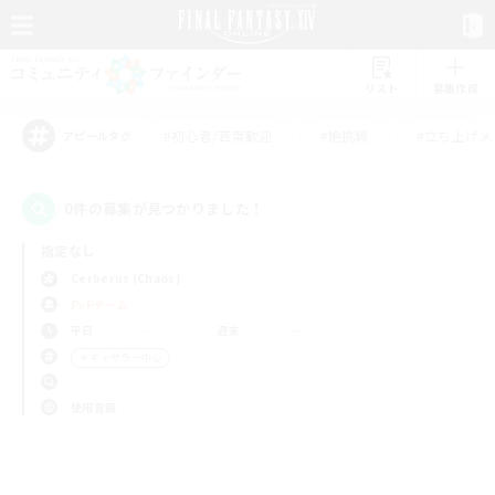
リスト
募集作成
#初心者/若葉歓迎
#絶挑戦
#立ち上げメ
アピールタグ
0件の募集が見つかりました！
指定なし
Cerberus (Chaos)
PvPチーム
平日
週末
＃ギャザラー中心
使用言語