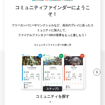
W
E
L
C
O
M
E
T
O
C
O
M
M
U
N
I
T
Y
F
I
N
D
E
R
!
コミュニティファインダーにようこ
そ！
フリーカンパニーやリンクシェルなど、自分のプレイに合ったコ
ミュニティに加入して、
ファイナルファンタジーXIVの世界をもっと楽しもう！
コミュニティファインダーの使い方
パソコン版へ
関連商品
e-STOREで購入
ステップ1
ゲームダウンロード
コミュニティを探す