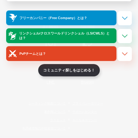
Official Information
フリーカンパニー（Free Company）とは？
/
X
News
YouTube
リンクシェル/クロスワールドリンクシェル（LS/CWLS）と
は？
PvPチームとは？
Instagram
Twitch
コミュニティ探しをはじめる！
LINE
Bluesky
レーティング制度について
プライバシーポリシー
著作権について
サポートセンター
ライセンス
ルール＆ポリシー
利用者情報の外部送信について