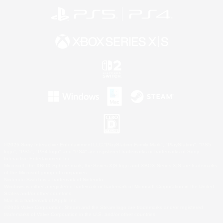
©2026 Sony Interactive Entertainment LLC."PlayStation Family Mark", "PlayStation", "PS5
logo", "PS5", "PS4 logo" and "PS4" are registered trademarks or trademarks of Sony
Interactive Entertainment Inc.
Microsoft, the XBOX Sphere mark, the Series X|S logo and XBOX Series X|S are trademarks
of the Microsoft group of companies.
Nintendo Switch is a trademark of Nintendo.
Windows is either a registered trademark or trademark of Microsoft Corporation in the United
States and/or other countries.
Mac is a trademark of Apple Inc.
©2026 Valve Corporation. Steam and the Steam logo are trademarks and/or registered
trademarks of Valve Corporation in the U.S. and/or other countries.