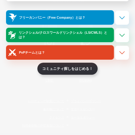
Official Information
フリーカンパニー（Free Company）とは？
/
X
News
YouTube
リンクシェル/クロスワールドリンクシェル（LS/CWLS）と
は？
PvPチームとは？
Instagram
Twitch
コミュニティ探しをはじめる！
LINE
Bluesky
レーティング制度について
プライバシーポリシー
著作権について
サポートセンター
ライセンス
ルール＆ポリシー
利用者情報の外部送信について