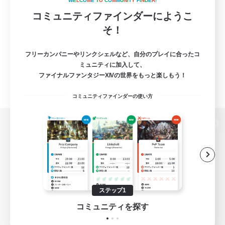
W
E
L
C
O
M
E
T
O
C
O
M
M
U
N
I
T
Y
F
I
N
D
E
R
!
コミュニティファインダーにようこ
そ！
フリーカンパニーやリンクシェルなど、自分のプレイに合ったコ
ミュニティに加入して、
ファイナルファンタジーXIVの世界をもっと楽しもう！
コミュニティファインダーの使い方
パソコン版へ
関連商品
e-STOREで購入
ステップ1
ゲームダウンロード
コミュニティを探す