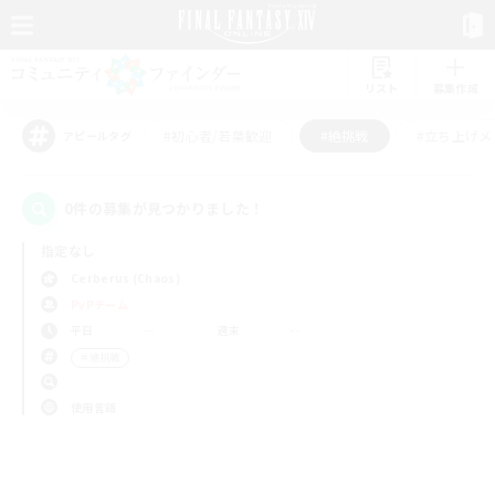
リスト
募集作成
#初心者/若葉歓迎
#絶挑戦
#立ち上げメ
アピールタグ
0件の募集が見つかりました！
指定なし
Cerberus (Chaos)
PvPチーム
平日
週末
＃絶挑戦
使用言語