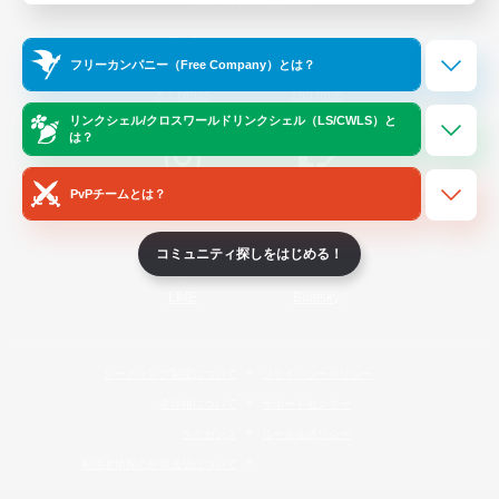
Official Information
フリーカンパニー（Free Company）とは？
/
X
News
YouTube
リンクシェル/クロスワールドリンクシェル（LS/CWLS）と
は？
PvPチームとは？
Instagram
Twitch
コミュニティ探しをはじめる！
LINE
Bluesky
レーティング制度について
プライバシーポリシー
著作権について
サポートセンター
ライセンス
ルール＆ポリシー
利用者情報の外部送信について