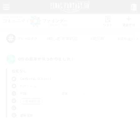
リスト
募集作成
#初心者/若葉歓迎
#絶挑戦
#立ち上げメ
アピールタグ
0件の募集が見つかりました！
指定なし
Cerberus (Chaos)
PvPチーム
平日
週末
＃復帰者歓迎
使用言語