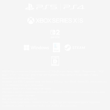
©2026 Sony Interactive Entertainment LLC."PlayStation Family Mark", "PlayStation", "PS5
logo", "PS5", "PS4 logo" and "PS4" are registered trademarks or trademarks of Sony
Interactive Entertainment Inc.
Microsoft, the XBOX Sphere mark, the Series X|S logo and XBOX Series X|S are trademarks
of the Microsoft group of companies.
Nintendo Switch is a trademark of Nintendo.
Windows is either a registered trademark or trademark of Microsoft Corporation in the United
States and/or other countries.
Mac is a trademark of Apple Inc.
©2026 Valve Corporation. Steam and the Steam logo are trademarks and/or registered
trademarks of Valve Corporation in the U.S. and/or other countries.