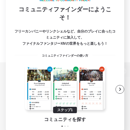
W
E
L
C
O
M
E
T
O
C
O
M
M
U
N
I
T
Y
F
I
N
D
E
R
!
コミュニティファインダーにようこ
そ！
フリーカンパニーやリンクシェルなど、自分のプレイに合ったコ
ミュニティに加入して、
ファイナルファンタジーXIVの世界をもっと楽しもう！
コミュニティファインダーの使い方
パソコン版へ
関連商品
e-STOREで購入
ステップ1
ゲームダウンロード
コミュニティを探す