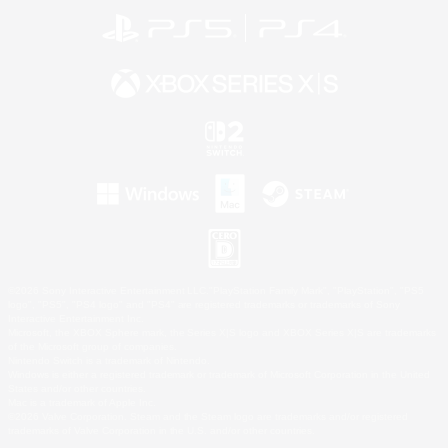
©2026 Sony Interactive Entertainment LLC."PlayStation Family Mark", "PlayStation", "PS5
logo", "PS5", "PS4 logo" and "PS4" are registered trademarks or trademarks of Sony
Interactive Entertainment Inc.
Microsoft, the XBOX Sphere mark, the Series X|S logo and XBOX Series X|S are trademarks
of the Microsoft group of companies.
Nintendo Switch is a trademark of Nintendo.
Windows is either a registered trademark or trademark of Microsoft Corporation in the United
States and/or other countries.
Mac is a trademark of Apple Inc.
©2026 Valve Corporation. Steam and the Steam logo are trademarks and/or registered
trademarks of Valve Corporation in the U.S. and/or other countries.