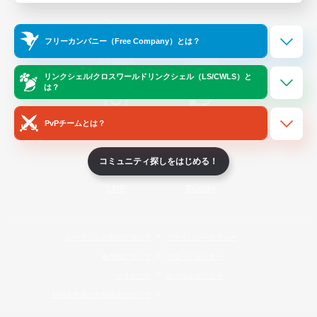
Official Information
フリーカンパニー（Free Company）とは？
/
X
News
YouTube
リンクシェル/クロスワールドリンクシェル（LS/CWLS）と
は？
PvPチームとは？
Instagram
Twitch
コミュニティ探しをはじめる！
LINE
Bluesky
レーティング制度について
プライバシーポリシー
著作権について
サポートセンター
ライセンス
ルール＆ポリシー
利用者情報の外部送信について