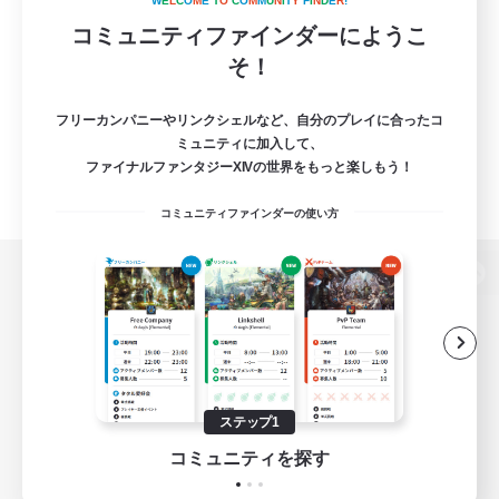
W
E
L
C
O
M
E
T
O
C
O
M
M
U
N
I
T
Y
F
I
N
D
E
R
!
コミュニティファインダーにようこ
そ！
フリーカンパニーやリンクシェルなど、自分のプレイに合ったコ
ミュニティに加入して、
ファイナルファンタジーXIVの世界をもっと楽しもう！
コミュニティファインダーの使い方
パソコン版へ
関連商品
e-STOREで購入
ステップ1
ゲームダウンロード
コミュニティを探す