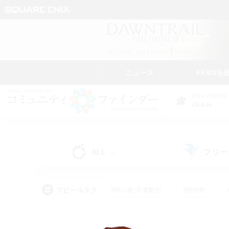
ニュース
FFXIVを
DATA CENTER
Chaos
ALL
フリー
(0)
アピールタグ
#初心者/若葉歓迎
#絶挑戦
#学生中心
#なんでも楽しむ
#モブハント
#
#演奏
#ミラプリ（ミラ