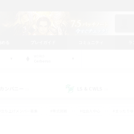
始める
プレイガイド
コミュニティ
ラ
WORLD
Cerberus
カンパニー
LS & CWLS
(0)
(0)
#立ち上げメンバー募集
#零式挑戦
#社会人中心
#まったり
体験歓迎
#クラフター中心
#ロールプレイ
#ギャザラー中心
ージュプリズム）
#スクリーンショット撮影
#クリア目指して頑張る