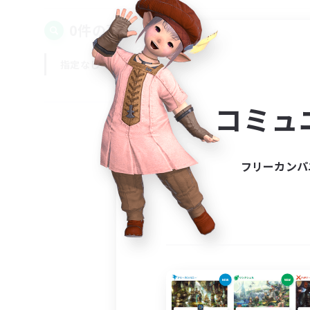
0件の募集が見つかりました！
指定なし
平日
週末
コミュ
フリーカンパ
募