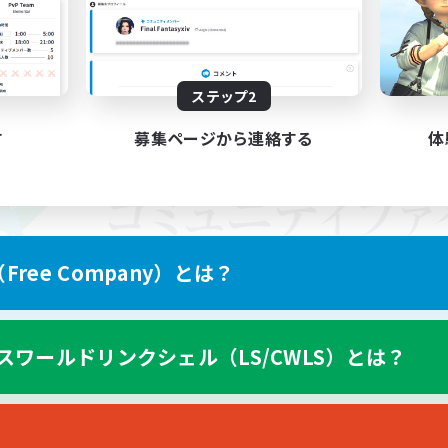
ステップ2
す
募集ページから連絡する
体
ree Company）とは？
スワールドリンクシェル（LS/CWLS）とは？
スマートフォン版へ