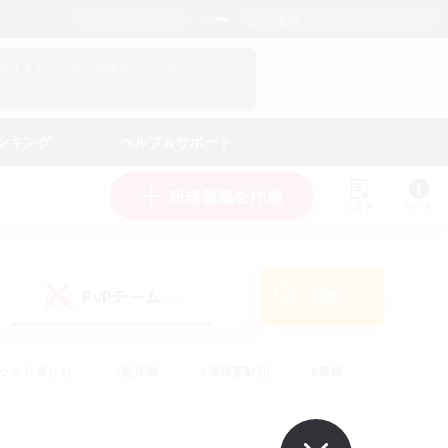
日本語
マイキャラクター情報をチェック！
ログイン
ンキング
ヘルプ＆サポート
新規募集を作成
リスト
ガイド
PvPチーム
検索
(0)
ゆっくり楽しむ
#極挑戦
#復帰者歓迎
#雑談
#ハウジング
#トレジャーハント
#レベリング
#プレイヤー主催イベント