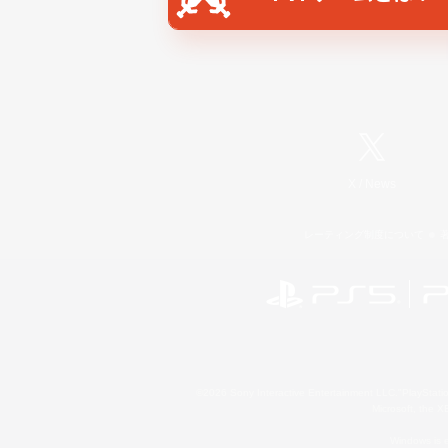
X
/
News
レーティング制度について
©2026 Sony Interactive Entertainment LLC."PlayStation
Microsoft, the 
Windows is e