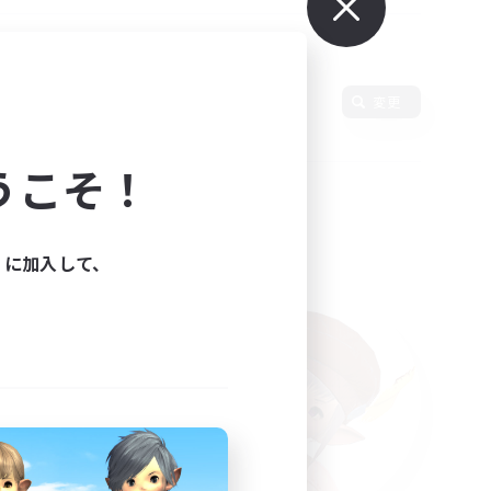
変更
うこそ！
ィに加入して、
た。