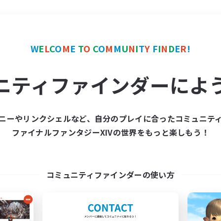
＃学生中心
使用言語
W
E
L
C
O
M
E
T
O
C
O
M
M
U
N
I
T
Y
F
I
N
D
E
R
!
ニティファインダーによ
ニーやリンクシェルなど、自分のプレイに合ったコミュニテ
ファイナルファンタジーXIVの世界をもっと楽しもう！
募集数 0件
集が見つかりませんでし
コミュニティファインダーの使い方
条件を変えて検索してみるでっす！