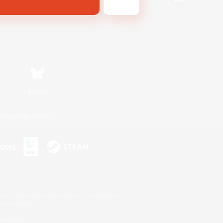
Bluesky
利用者情報の外部送信について
s or trademarks of Sony Interactive Entertainment Inc.
up of companies.
er countries.