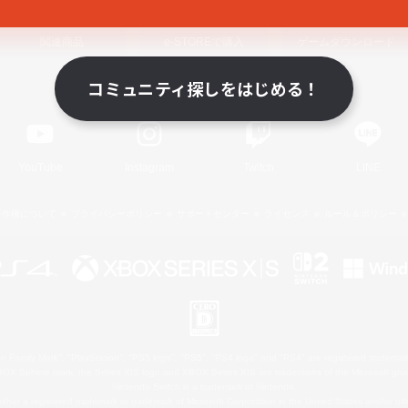
関連商品
e-STOREで購入
ゲームダウンロード
コミュニティ探しをはじめる！
Official Information
YouTube
Instagram
Twitch
LINE
著作権について
プライバシーポリシー
サポートセンター
ライセンス
ルール＆ポリシー
 Family Mark", "PlayStation", "PS5 logo", "PS5", "PS4 logo" and "PS4" are registered trademark
XBOX Sphere mark, the Series X|S logo and XBOX Series X|S are trademarks of the Microsoft gro
Nintendo Switch is a trademark of Nintendo.
ither a registered trademark or trademark of Microsoft Corporation in the United States and/or oth