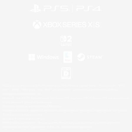
©2026 Sony Interactive Entertainment LLC."PlayStation Family Mark", "PlayStation", "PS5
logo", "PS5", "PS4 logo" and "PS4" are registered trademarks or trademarks of Sony
Interactive Entertainment Inc.
Microsoft, the XBOX Sphere mark, the Series X|S logo and XBOX Series X|S are trademarks
of the Microsoft group of companies.
Nintendo Switch is a trademark of Nintendo.
Windows is either a registered trademark or trademark of Microsoft Corporation in the United
States and/or other countries.
Mac is a trademark of Apple Inc.
©2026 Valve Corporation. Steam and the Steam logo are trademarks and/or registered
trademarks of Valve Corporation in the U.S. and/or other countries.