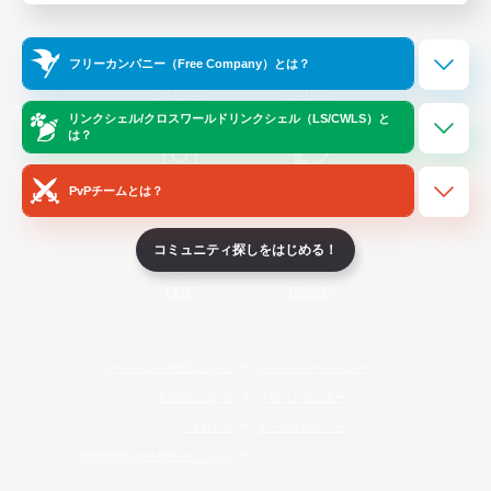
Official Information
フリーカンパニー（Free Company）とは？
/
X
News
YouTube
リンクシェル/クロスワールドリンクシェル（LS/CWLS）と
は？
PvPチームとは？
Instagram
Twitch
コミュニティ探しをはじめる！
LINE
Bluesky
レーティング制度について
プライバシーポリシー
著作権について
サポートセンター
ライセンス
ルール＆ポリシー
利用者情報の外部送信について