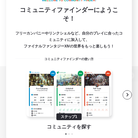
W
E
L
C
O
M
E
T
O
C
O
M
M
U
N
I
T
Y
F
I
N
D
E
R
!
コミュニティファインダーにようこ
そ！
フリーカンパニーやリンクシェルなど、自分のプレイに合ったコ
ミュニティに加入して、
ファイナルファンタジーXIVの世界をもっと楽しもう！
コミュニティファインダーの使い方
パソコン版へ
関連商品
e-STOREで購入
ステップ1
ゲームダウンロード
コミュニティを探す