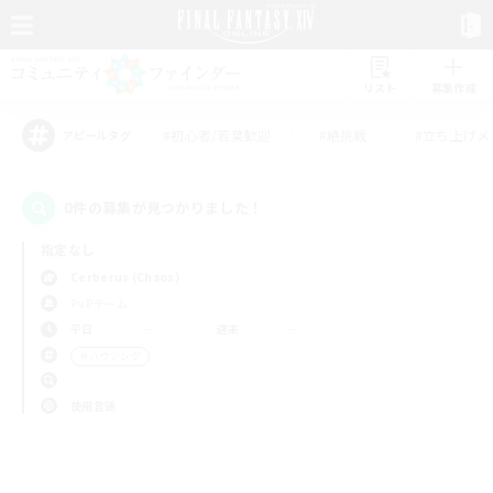
リスト
募集作成
#初心者/若葉歓迎
#絶挑戦
#立ち上げメ
アピールタグ
0件の募集が見つかりました！
指定なし
Cerberus (Chaos)
PvPチーム
平日
週末
＃ハウジング
使用言語