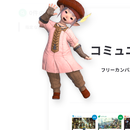
0件の募集が見つかりました！
指定なし
平日
週末
コミュ
フリーカンパ
募