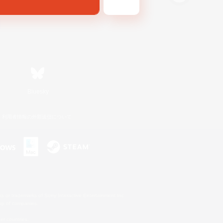
Bluesky
利用者情報の外部送信について
s or trademarks of Sony Interactive Entertainment Inc.
up of companies.
er countries.