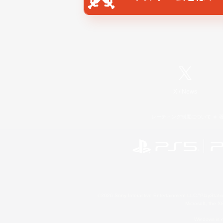
X
/
News
レーティング制度について
©2026 Sony Interactive Entertainment LLC."PlayStation
Microsoft, the 
Windows is e