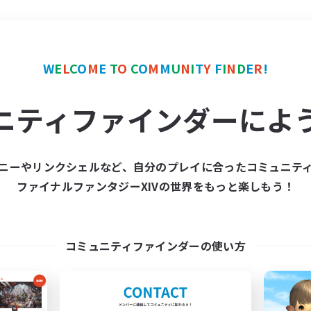
＃ミラプリ（ミラージュプリズム）
W
E
L
C
O
M
E
T
O
C
O
M
M
U
N
I
T
Y
F
I
N
D
E
R
!
ニティファインダーによ
ニーやリンクシェルなど、自分のプレイに合ったコミュニテ
ファイナルファンタジーXIVの世界をもっと楽しもう！
募集数 0件
集が見つかりませんでし
コミュニティファインダーの使い方
条件を変えて検索してみるでっす！