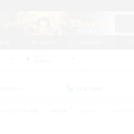
始める
プレイガイド
コミュニティ
ラ
WORLD
Cerberus
カンパニー
LS & CWLS
(0)
(0)
#立ち上げメンバー募集
#零式挑戦
#社会人中心
#まったり
体験歓迎
#クラフター中心
#ロールプレイ
#ギャザラー中心
ージュプリズム）
#スクリーンショット撮影
#クリア目指して頑張る