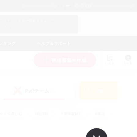
日本語
マイキャラクター情報をチェック！
ログイン
ンキング
ヘルプ＆サポート
新規募集を作成
リスト
ガイド
PvPチーム
検索
(0)
ゆっくり楽しむ
#極挑戦
#復帰者歓迎
#雑談
#ハウジング
#トレジャーハント
#レベリング
#プレイヤー主催イベント