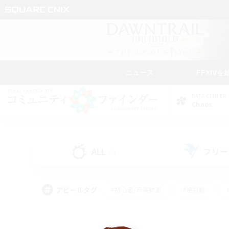
ニュース
FFXIVを
DATA CENTER
Chaos
ALL
フリー
(0)
アピールタグ
#初心者/若葉歓迎
#絶挑戦
#学生中心
#なんでも楽しむ
#モブハント
#
#演奏
#ミラプリ（ミラ