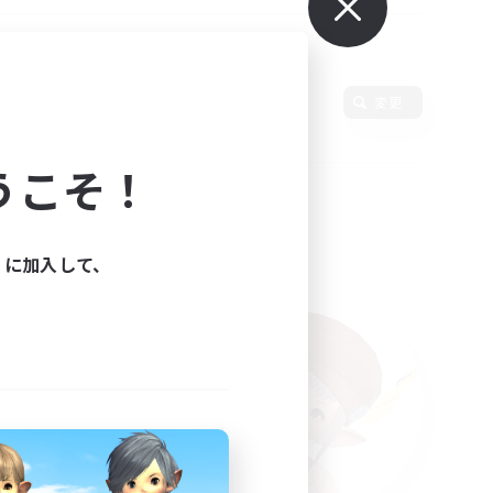
使用言語
変更
うこそ！
ィに加入して、
た。