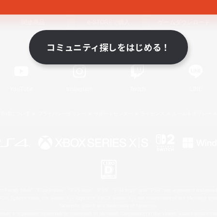
関連商品
e-STOREで購入
ゲームダウンロード
コミュニティ探しをはじめる！
Official Information
YouTube
Instagram
Twitch
LINE
著作権について
プライバシーポリシー
サポートセンター
ライセンス
ルール＆ポリシー
 Family Mark", "PlayStation", "PS5 logo", "PS5", "PS4 logo" and "PS4" are registered trademark
XBOX Sphere mark, the Series X|S logo and XBOX Series X|S are trademarks of the Microsoft gro
Nintendo Switch is a trademark of Nintendo.
ither a registered trademark or trademark of Microsoft Corporation in the United States and/or oth