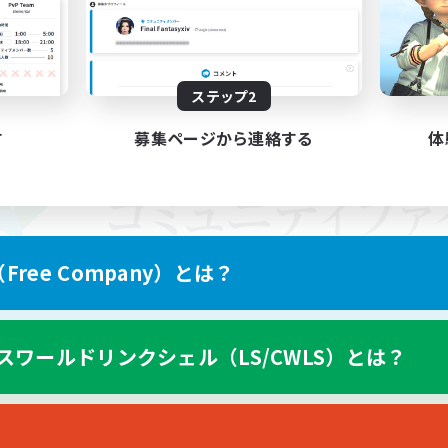
ステップ2
す
募集ページから連絡する
体
ree Company）とは？
スワールドリンクシェル（LS/CWLS）とは？
スマートフォン版へ