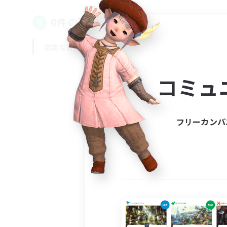
0件の募集が見つかりました！
指定なし
平日
週末
コミュ
フリーカンパ
募