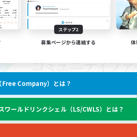
ステップ2
す
募集ページから連絡する
体
ree Company）とは？
スワールドリンクシェル（LS/CWLS）とは？
スマートフォン版へ