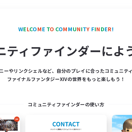
＃レベリング
使用言語
W
E
L
C
O
M
E
T
O
C
O
M
M
U
N
I
T
Y
F
I
N
D
E
R
!
ニティファインダーによ
ニーやリンクシェルなど、自分のプレイに合ったコミュニテ
ファイナルファンタジーXIVの世界をもっと楽しもう！
募集数 0件
集が見つかりませんでし
コミュニティファインダーの使い方
条件を変えて検索してみるでっす！