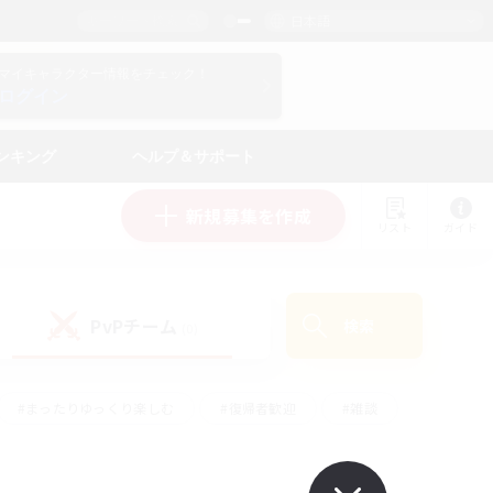
日本語
マイキャラクター情報をチェック！
ログイン
ンキング
ヘルプ＆サポート
新規募集を作成
リスト
ガイド
PvPチーム
検索
(0)
#まったりゆっくり楽しむ
#復帰者歓迎
#雑談
心
#演奏
#トレジャーハント
#ハウジング
）
#プレイヤー主催イベント