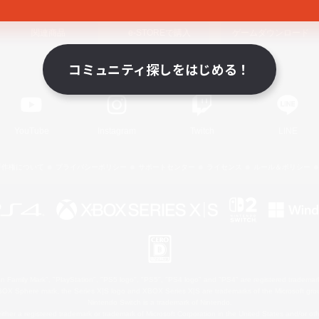
関連商品
e-STOREで購入
ゲームダウンロード
コミュニティ探しをはじめる！
Official Information
YouTube
Instagram
Twitch
LINE
著作権について
プライバシーポリシー
サポートセンター
ライセンス
ルール＆ポリシー
 Family Mark", "PlayStation", "PS5 logo", "PS5", "PS4 logo" and "PS4" are registered trademark
XBOX Sphere mark, the Series X|S logo and XBOX Series X|S are trademarks of the Microsoft gro
Nintendo Switch is a trademark of Nintendo.
ither a registered trademark or trademark of Microsoft Corporation in the United States and/or oth