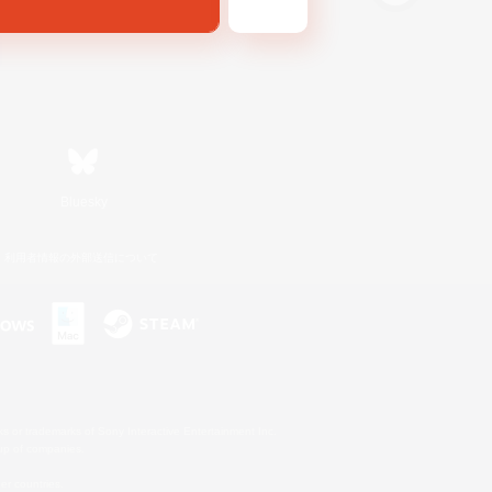
Bluesky
利用者情報の外部送信について
s or trademarks of Sony Interactive Entertainment Inc.
up of companies.
er countries.