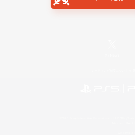
X
/
News
レーティング制度について
©2026 Sony Interactive Entertainment LLC."PlayStation
Microsoft, the 
Windows is e