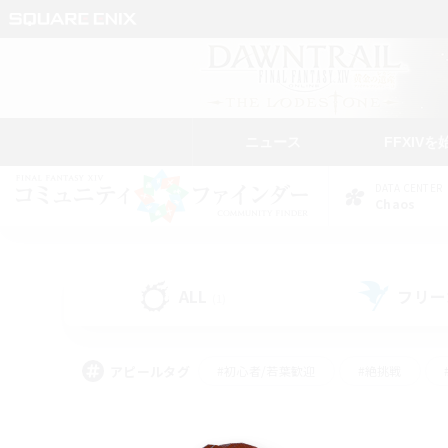
ニュース
FFXIVを
DATA CENTER
Chaos
ALL
フリー
(1)
アピールタグ
#初心者/若葉歓迎
#絶挑戦
#なんでも楽しむ
#学生中心
#モブハント
#レベリング
#クリア目指し