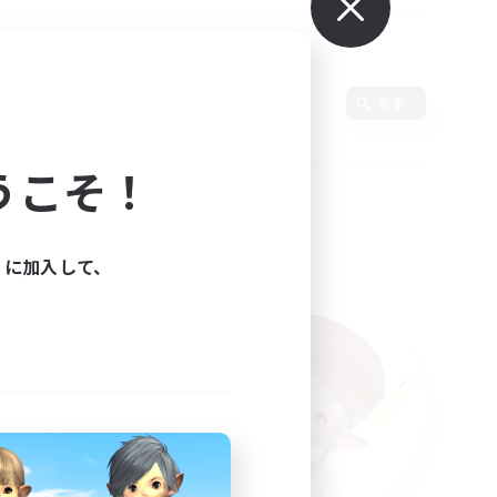
変更
うこそ！
ィに加入して、
た。