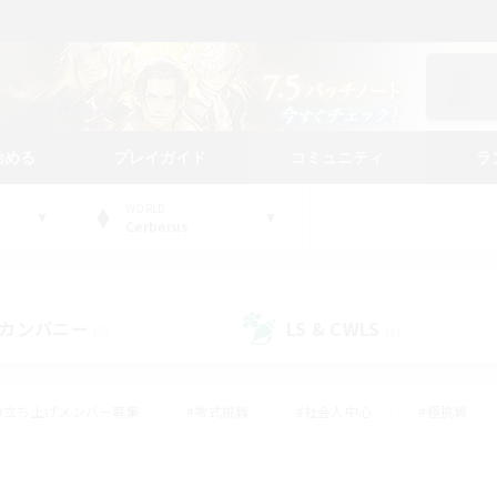
始める
プレイガイド
コミュニティ
ラ
WORLD
Cerberus
カンパニー
LS & CWLS
(0)
(1)
#立ち上げメンバー募集
#零式挑戦
#社会人中心
#極挑戦
#体験歓迎
#ロールプレイ
#ギャザラー中心
#クラフター中
て頑張る
#スクリーンショット撮影
#ミラプリ（ミラージュプリズム