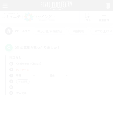
リスト
募集作成
#初心者/若葉歓迎
#絶挑戦
#立ち上げメ
アピールタグ
0件の募集が見つかりました！
指定なし
Cerberus (Chaos)
PvPチーム
平日
週末
＃極挑戦
使用言語