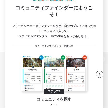
W
E
L
C
O
M
E
T
O
C
O
M
M
U
N
I
T
Y
F
I
N
D
E
R
!
コミュニティファインダーにようこ
そ！
フリーカンパニーやリンクシェルなど、自分のプレイに合ったコ
ミュニティに加入して、
ファイナルファンタジーXIVの世界をもっと楽しもう！
コミュニティファインダーの使い方
パソコン版へ
関連商品
e-STOREで購入
ステップ1
ゲームダウンロード
コミュニティを探す