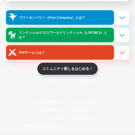
Official Information
フリーカンパニー（Free Company）とは？
/
X
News
YouTube
リンクシェル/クロスワールドリンクシェル（LS/CWLS）と
は？
PvPチームとは？
Instagram
Twitch
コミュニティ探しをはじめる！
LINE
Bluesky
レーティング制度について
プライバシーポリシー
著作権について
サポートセンター
ライセンス
ルール＆ポリシー
利用者情報の外部送信について