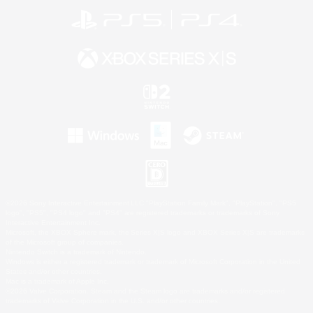
©2026 Sony Interactive Entertainment LLC."PlayStation Family Mark", "PlayStation", "PS5
logo", "PS5", "PS4 logo" and "PS4" are registered trademarks or trademarks of Sony
Interactive Entertainment Inc.
Microsoft, the XBOX Sphere mark, the Series X|S logo and XBOX Series X|S are trademarks
of the Microsoft group of companies.
Nintendo Switch is a trademark of Nintendo.
Windows is either a registered trademark or trademark of Microsoft Corporation in the United
States and/or other countries.
Mac is a trademark of Apple Inc.
©2026 Valve Corporation. Steam and the Steam logo are trademarks and/or registered
trademarks of Valve Corporation in the U.S. and/or other countries.