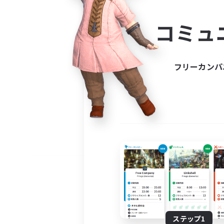
コミ
コミュ
コミュニ
自分に合っ
フリーカンパ
ステップ1