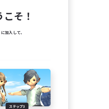
よう！
うこそ！
できます。
と楽しもう！
ィに加入して、
ステップ3