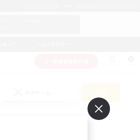
日本語
マイキャラクター情報をチェック！
ログイン
ンキング
ヘルプ＆サポート
新規募集を作成
リスト
ガイド
PvPチーム
検索
(0)
で