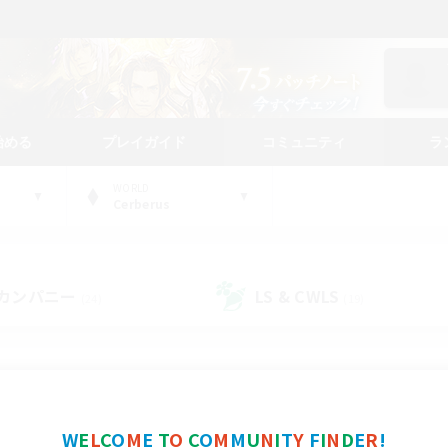
始める
プレイガイド
コミュニティ
ラ
WORLD
Cerberus
カンパニー
LS & CWLS
(24)
(19)
コミュニティファインダー
W
E
L
C
O
M
E
T
O
C
O
M
M
U
N
I
T
Y
F
I
N
D
E
R
!