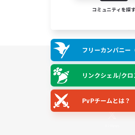
コミュニティを探
フリーカンパニー（F
リンクシェル/クロ
PvPチームとは？
X
/
News