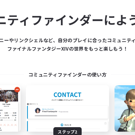
ュニティメンバーを集め
ニティファインダーによ
ティファインダーは、一緒に冒険する仲間を募集することが
た仲間を集めて、ファイナルファンタジーXIVの世界をもっ
ニーやリンクシェルなど、自分のプレイに合ったコミュニテ
ファイナルファンタジーXIVの世界をもっと楽しもう！
新規募集を作成する
コミュニティファインダーの使い方
ステップ2