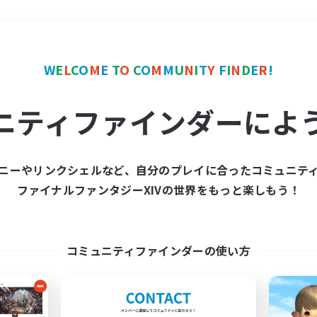
＃スクリーンショット撮影
W
E
L
C
O
M
E
T
O
C
O
M
M
U
N
I
T
Y
F
I
N
D
E
R
!
ニティファインダーによ
ニーやリンクシェルなど、自分のプレイに合ったコミュニテ
ファイナルファンタジーXIVの世界をもっと楽しもう！
募集数 0件
集が見つかりませんでし
コミュニティファインダーの使い方
条件を変えて検索してみるでっす！