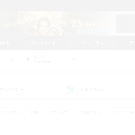
始める
プレイガイド
コミュニティ
ラ
WORLD
Cerberus
カンパニー
LS & CWLS
(0)
(0)
#立ち上げメンバー募集
#零式挑戦
#社会人中心
#まったり
体験歓迎
#クラフター中心
#ロールプレイ
#ギャザラー中心
ージュプリズム）
#スクリーンショット撮影
#クリア目指して頑張る