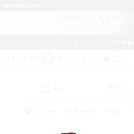
ニュース
FFXIVを
DATA CENTER
Chaos
ALL
フリー
(0)
アピールタグ
#初心者/若葉歓迎
#絶挑戦
#学生中心
#なんでも楽しむ
#モブハント
#
#演奏
#ミラプリ（ミラ