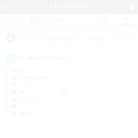
リスト
募集作成
#初心者/若葉歓迎
#絶挑戦
#立ち上げメ
アピールタグ
0件の募集が見つかりました！
指定なし
Cerberus (Chaos)
PvPチーム
平日
週末
＃復帰者歓迎
使用言語