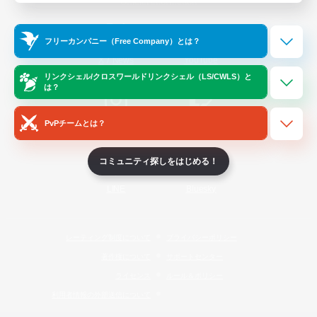
Official Information
フリーカンパニー（Free Company）とは？
/
X
News
YouTube
リンクシェル/クロスワールドリンクシェル（LS/CWLS）と
は？
PvPチームとは？
Instagram
Twitch
コミュニティ探しをはじめる！
LINE
Bluesky
レーティング制度について
プライバシーポリシー
著作権について
サポートセンター
ライセンス
ルール＆ポリシー
利用者情報の外部送信について