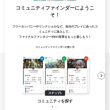
W
E
L
C
O
M
E
T
O
C
O
M
M
U
N
I
T
Y
F
I
N
D
E
R
!
コミュニティファインダーにようこ
そ！
フリーカンパニーやリンクシェルなど、自分のプレイに合ったコ
ミュニティに加入して、
ファイナルファンタジーXIVの世界をもっと楽しもう！
コミュニティファインダーの使い方
パソコン版へ
関連商品
e-STOREで購入
ステップ1
ゲームダウンロード
コミュニティを探す