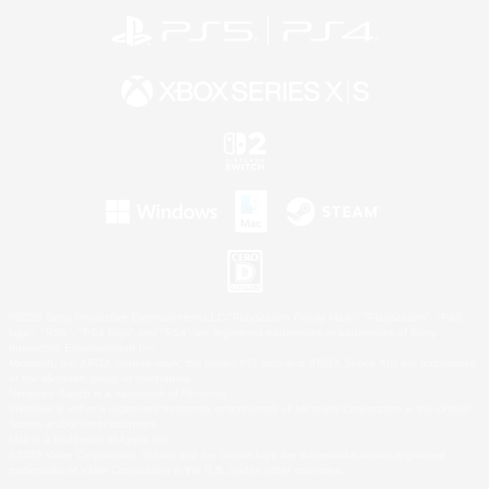
©2026 Sony Interactive Entertainment LLC."PlayStation Family Mark", "PlayStation", "PS5
logo", "PS5", "PS4 logo" and "PS4" are registered trademarks or trademarks of Sony
Interactive Entertainment Inc.
Microsoft, the XBOX Sphere mark, the Series X|S logo and XBOX Series X|S are trademarks
of the Microsoft group of companies.
Nintendo Switch is a trademark of Nintendo.
Windows is either a registered trademark or trademark of Microsoft Corporation in the United
States and/or other countries.
Mac is a trademark of Apple Inc.
©2026 Valve Corporation. Steam and the Steam logo are trademarks and/or registered
trademarks of Valve Corporation in the U.S. and/or other countries.