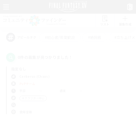
リスト
募集作成
#初心者/若葉歓迎
#絶挑戦
#立ち上げメ
アピールタグ
0件の募集が見つかりました！
指定なし
Cerberus (Chaos)
PvPチーム
平日
週末
＃クラフター中心
使用言語