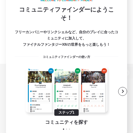
W
E
L
C
O
M
E
T
O
C
O
M
M
U
N
I
T
Y
F
I
N
D
E
R
!
コミュニティファインダーにようこ
そ！
フリーカンパニーやリンクシェルなど、自分のプレイに合ったコ
ミュニティに加入して、
ファイナルファンタジーXIVの世界をもっと楽しもう！
コミュニティファインダーの使い方
パソコン版へ
関連商品
e-STOREで購入
ステップ1
ゲームダウンロード
コミュニティを探す