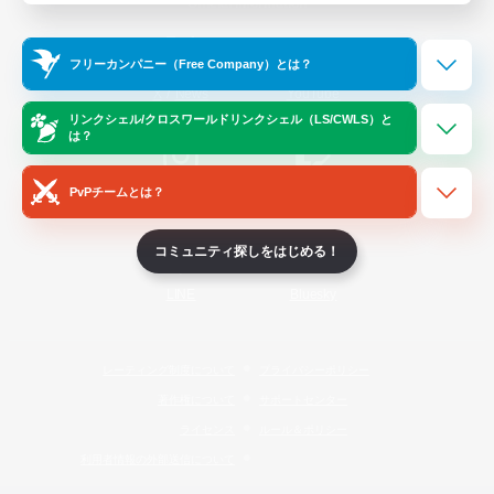
Official Information
フリーカンパニー（Free Company）とは？
/
X
News
YouTube
リンクシェル/クロスワールドリンクシェル（LS/CWLS）と
は？
PvPチームとは？
Instagram
Twitch
コミュニティ探しをはじめる！
LINE
Bluesky
レーティング制度について
プライバシーポリシー
著作権について
サポートセンター
ライセンス
ルール＆ポリシー
利用者情報の外部送信について