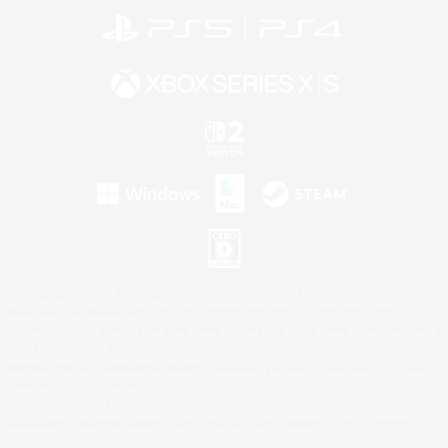
©2026 Sony Interactive Entertainment LLC."PlayStation Family Mark", "PlayStation", "PS5
logo", "PS5", "PS4 logo" and "PS4" are registered trademarks or trademarks of Sony
Interactive Entertainment Inc.
Microsoft, the XBOX Sphere mark, the Series X|S logo and XBOX Series X|S are trademarks
of the Microsoft group of companies.
Nintendo Switch is a trademark of Nintendo.
Windows is either a registered trademark or trademark of Microsoft Corporation in the United
States and/or other countries.
Mac is a trademark of Apple Inc.
©2026 Valve Corporation. Steam and the Steam logo are trademarks and/or registered
trademarks of Valve Corporation in the U.S. and/or other countries.