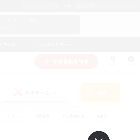
日本語
マイキャラクター情報をチェック！
ログイン
ンキング
ヘルプ＆サポート
新規募集を作成
リスト
ガイド
PvPチーム
検索
(0)
ゆっくり楽しむ
#極挑戦
#復帰者歓迎
#雑談
ルプレイ
#トレジャーハント
#レベリング
して頑張る
#プレイヤー主催イベント