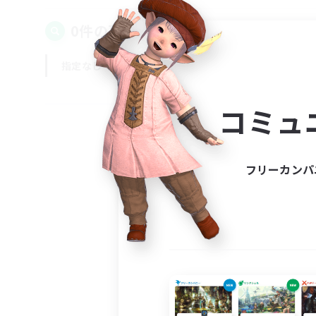
0件の募集が見つかりました！
指定なし
平日
週末
コミュ
フリーカンパ
募