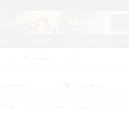
始める
プレイガイド
コミュニティ
ラ
WORLD
Cerberus
カンパニー
LS & CWLS
(0)
(0)
#零式挑戦
#立ち上げメンバー募集
#社会人中心
#まったり
#体験歓迎
#クラフター中心
#ギャザラー中心
#ロー
ング
#演奏
#ミラプリ（ミラージュプリズム）
#クリア目指