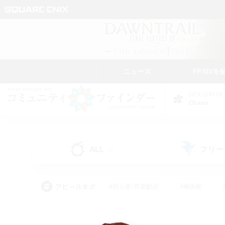
ニュース
FFXIVを
DATA CENTER
Chaos
ALL
フリー
(0)
アピールタグ
#初心者/若葉歓迎
#絶挑戦
#モブハント
#学生中心
#なんでも楽しむ
#スクリーンショット撮影
#ハウジ