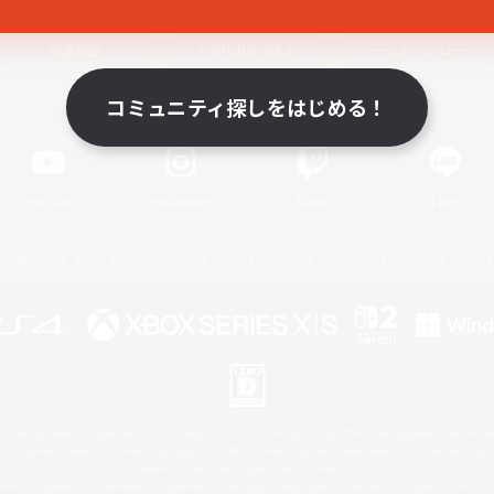
関連商品
e-STOREで購入
ゲームダウンロード
コミュニティ探しをはじめる！
Official Information
YouTube
Instagram
Twitch
LINE
著作権について
プライバシーポリシー
サポートセンター
ライセンス
ルール＆ポリシー
 Family Mark", "PlayStation", "PS5 logo", "PS5", "PS4 logo" and "PS4" are registered trademark
XBOX Sphere mark, the Series X|S logo and XBOX Series X|S are trademarks of the Microsoft gro
Nintendo Switch is a trademark of Nintendo.
ither a registered trademark or trademark of Microsoft Corporation in the United States and/or oth