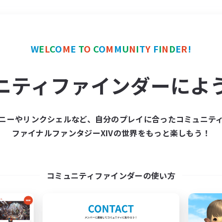
＃ギャザラー中心
使用言
W
E
L
C
O
M
E
T
O
C
O
M
M
U
N
I
T
Y
F
I
N
D
E
R
!
ニティファインダーによ
ニーやリンクシェルなど、自分のプレイに合ったコミュニテ
ファイナルファンタジーXIVの世界をもっと楽しもう！
募集数 0件
集が見つかりませんでし
コミュニティファインダーの使い方
条件を変えて検索してみるでっす！