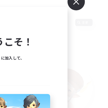
語
変更
うこそ！
ィに加入して、
た。