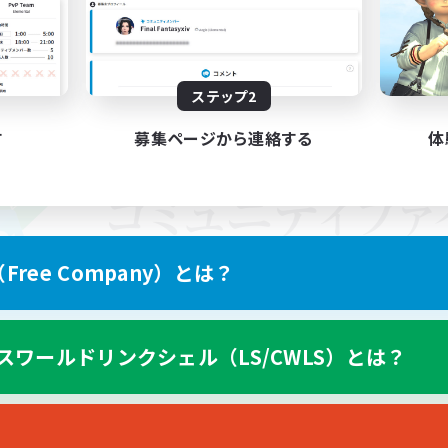
ステップ2
す
募集ページから連絡する
体
ree Company）とは？
スワールドリンクシェル（LS/CWLS）とは？
スマートフォン版へ