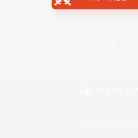
X
/
News
レーティング制度について
©2026 Sony Interactive Entertainment LLC."PlayStation
Microsoft, the 
Windows is e