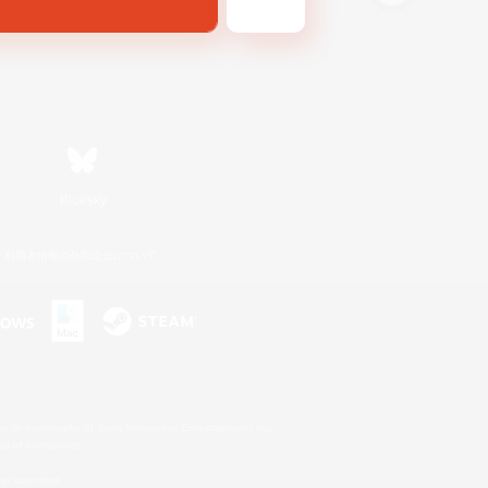
Bluesky
利用者情報の外部送信について
s or trademarks of Sony Interactive Entertainment Inc.
up of companies.
er countries.