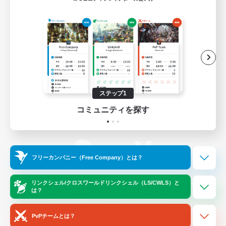
ゲームダウンロード
Official Information
/
X
News
YouTube
ステップ1
コミュニティを探す
Instagram
Twitch
フリーカンパニー（Free Company）とは？
LINE
Bluesky
リンクシェル/クロスワールドリンクシェル（LS/CWLS）と
は？
レーティング制度について
プライバシーポリシー
著作権について
サポートセンター
PvPチームとは？