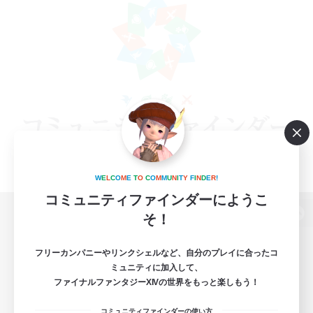
W
E
L
C
O
M
E
T
O
C
O
M
M
U
N
I
T
Y
F
I
N
D
E
R
!
コミュニティファインダーにようこ
そ！
パソコン版へ
フリーカンパニーやリンクシェルなど、自分のプレイに合ったコ
ミュニティに加入して、
ファイナルファンタジーXIVの世界をもっと楽しもう！
関連商品
e-STOREで購入
コミュニティファインダーの使い方