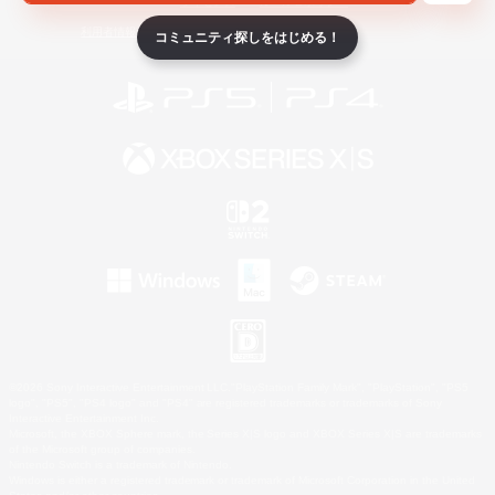
ライセンス
ルール＆ポリシー
利用者情報の外部送信について
コミュニティ探しをはじめる！
©2026 Sony Interactive Entertainment LLC."PlayStation Family Mark", "PlayStation", "PS5
logo", "PS5", "PS4 logo" and "PS4" are registered trademarks or trademarks of Sony
Interactive Entertainment Inc.
Microsoft, the XBOX Sphere mark, the Series X|S logo and XBOX Series X|S are trademarks
of the Microsoft group of companies.
Nintendo Switch is a trademark of Nintendo.
Windows is either a registered trademark or trademark of Microsoft Corporation in the United