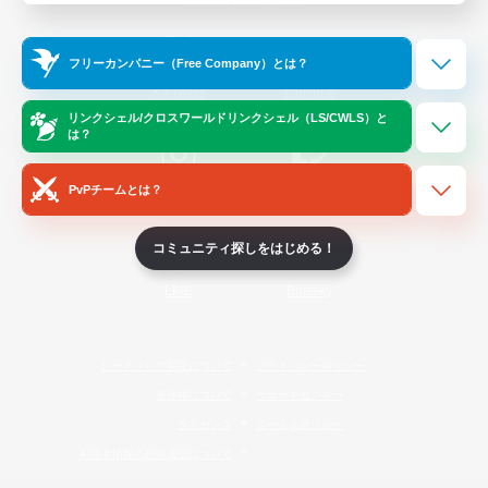
Official Information
フリーカンパニー（Free Company）とは？
/
X
News
YouTube
リンクシェル/クロスワールドリンクシェル（LS/CWLS）と
は？
PvPチームとは？
Instagram
Twitch
コミュニティ探しをはじめる！
LINE
Bluesky
レーティング制度について
プライバシーポリシー
著作権について
サポートセンター
ライセンス
ルール＆ポリシー
利用者情報の外部送信について