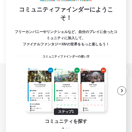
W
E
L
C
O
M
E
T
O
C
O
M
M
U
N
I
T
Y
F
I
N
D
E
R
!
コミュニティファインダーにようこ
そ！
フリーカンパニーやリンクシェルなど、自分のプレイに合ったコ
ミュニティに加入して、
ファイナルファンタジーXIVの世界をもっと楽しもう！
コミュニティファインダーの使い方
パソコン版へ
関連商品
e-STOREで購入
ステップ1
ゲームダウンロード
コミュニティを探す