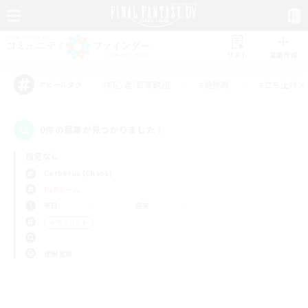
リスト
募集作成
#初心者/若葉歓迎
#絶挑戦
#立ち上げメ
アピールタグ
0件の募集が見つかりました！
指定なし
Cerberus (Chaos)
PvPチーム
平日
週末
＃モブハント
使用言語