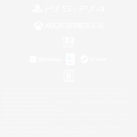
©2026 Sony Interactive Entertainment LLC."PlayStation Family Mark", "PlayStation", "PS5
logo", "PS5", "PS4 logo" and "PS4" are registered trademarks or trademarks of Sony
Interactive Entertainment Inc.
Microsoft, the XBOX Sphere mark, the Series X|S logo and XBOX Series X|S are trademarks
of the Microsoft group of companies.
Nintendo Switch is a trademark of Nintendo.
Windows is either a registered trademark or trademark of Microsoft Corporation in the United
States and/or other countries.
Mac is a trademark of Apple Inc.
©2026 Valve Corporation. Steam and the Steam logo are trademarks and/or registered
trademarks of Valve Corporation in the U.S. and/or other countries.