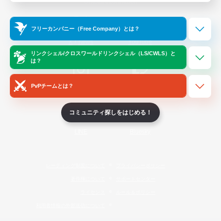
Official Information
フリーカンパニー（Free Company）とは？
/
X
News
YouTube
リンクシェル/クロスワールドリンクシェル（LS/CWLS）と
は？
PvPチームとは？
Instagram
Twitch
コミュニティ探しをはじめる！
LINE
Bluesky
レーティング制度について
プライバシーポリシー
著作権について
サポートセンター
ライセンス
ルール＆ポリシー
利用者情報の外部送信について