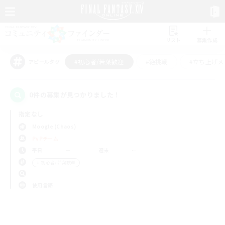
リスト
募集作成
#初心者/若葉歓迎
#絶挑戦
#立ち上げメ
アピールタグ
0件の募集が見つかりました！
指定なし
Moogle (Chaos)
PvPチーム
平日
週末
＃初心者/若葉歓迎
使用言語