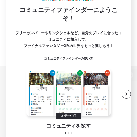
W
E
L
C
O
M
E
T
O
C
O
M
M
U
N
I
T
Y
F
I
N
D
E
R
!
コミュニティファインダーにようこ
そ！
フリーカンパニーやリンクシェルなど、自分のプレイに合ったコ
ミュニティに加入して、
ファイナルファンタジーXIVの世界をもっと楽しもう！
コミュニティファインダーの使い方
パソコン版へ
関連商品
e-STOREで購入
ステップ1
ゲームダウンロード
コミュニティを探す