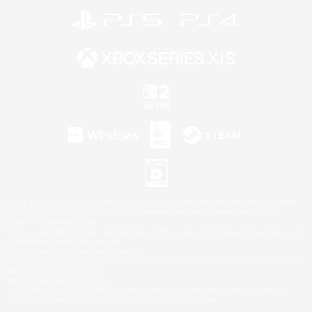
©2026 Sony Interactive Entertainment LLC."PlayStation Family Mark", "PlayStation", "PS5
logo", "PS5", "PS4 logo" and "PS4" are registered trademarks or trademarks of Sony
Interactive Entertainment Inc.
Microsoft, the XBOX Sphere mark, the Series X|S logo and XBOX Series X|S are trademarks
of the Microsoft group of companies.
Nintendo Switch is a trademark of Nintendo.
Windows is either a registered trademark or trademark of Microsoft Corporation in the United
States and/or other countries.
Mac is a trademark of Apple Inc.
©2026 Valve Corporation. Steam and the Steam logo are trademarks and/or registered
trademarks of Valve Corporation in the U.S. and/or other countries.