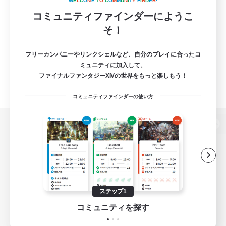
W
E
L
C
O
M
E
T
O
C
O
M
M
U
N
I
T
Y
F
I
N
D
E
R
!
コミュニティファインダーにようこ
そ！
フリーカンパニーやリンクシェルなど、自分のプレイに合ったコ
ミュニティに加入して、
ファイナルファンタジーXIVの世界をもっと楽しもう！
コミュニティファインダーの使い方
パソコン版へ
関連商品
e-STOREで購入
ステップ1
ゲームダウンロード
コミュニティを探す