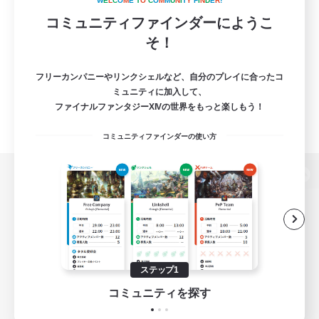
W
E
L
C
O
M
E
T
O
C
O
M
M
U
N
I
T
Y
F
I
N
D
E
R
!
コミュニティファインダーにようこ
そ！
フリーカンパニーやリンクシェルなど、自分のプレイに合ったコ
ミュニティに加入して、
ファイナルファンタジーXIVの世界をもっと楽しもう！
コミュニティファインダーの使い方
パソコン版へ
関連商品
e-STOREで購入
ステップ1
ゲームダウンロード
コミュニティを探す