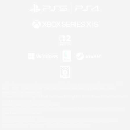
©2026 Sony Interactive Entertainment LLC."PlayStation Family Mark", "PlayStation", "PS5
logo", "PS5", "PS4 logo" and "PS4" are registered trademarks or trademarks of Sony
Interactive Entertainment Inc.
Microsoft, the XBOX Sphere mark, the Series X|S logo and XBOX Series X|S are trademarks
of the Microsoft group of companies.
Nintendo Switch is a trademark of Nintendo.
Windows is either a registered trademark or trademark of Microsoft Corporation in the United
States and/or other countries.
Mac is a trademark of Apple Inc.
©2026 Valve Corporation. Steam and the Steam logo are trademarks and/or registered
trademarks of Valve Corporation in the U.S. and/or other countries.