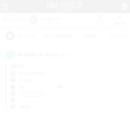
リスト
募集作成
#初心者/若葉歓迎
#絶挑戦
#立ち上げメ
アピールタグ
0件の募集が見つかりました！
指定なし
Omega (Chaos)
PvPチーム
平日
週末
＃ギャザラー中心
使用言語