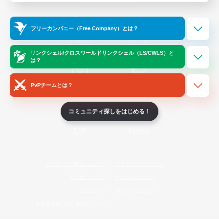
Official Information
フリーカンパニー（Free Company）とは？
/
X
News
YouTube
リンクシェル/クロスワールドリンクシェル（LS/CWLS）と
は？
PvPチームとは？
Instagram
Twitch
コミュニティ探しをはじめる！
LINE
Bluesky
レーティング制度について
プライバシーポリシー
著作権について
サポートセンター
ライセンス
ルール＆ポリシー
利用者情報の外部送信について