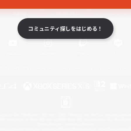
関連商品
e-STOREで購入
ゲームダウンロード
コミュニティ探しをはじめる！
Official Information
YouTube
Instagram
Twitch
LINE
著作権について
プライバシーポリシー
サポートセンター
ライセンス
ルール＆ポリシー
 Family Mark", "PlayStation", "PS5 logo", "PS5", "PS4 logo" and "PS4" are registered trademark
XBOX Sphere mark, the Series X|S logo and XBOX Series X|S are trademarks of the Microsoft gro
Nintendo Switch is a trademark of Nintendo.
ither a registered trademark or trademark of Microsoft Corporation in the United States and/or oth