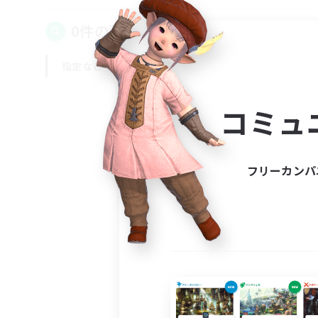
0件の募集が見つかりました！
指定なし
平日
週末
コミュ
フリーカンパ
募