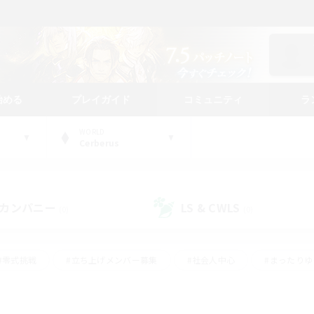
始める
プレイガイド
コミュニティ
ラ
WORLD
Cerberus
カンパニー
LS & CWLS
(0)
(0)
#零式挑戦
#立ち上げメンバー募集
#社会人中心
#まったり
#体験歓迎
#クラフター中心
#ギャザラー中心
#ロー
ング
#演奏
#ミラプリ（ミラージュプリズム）
#クリア目指