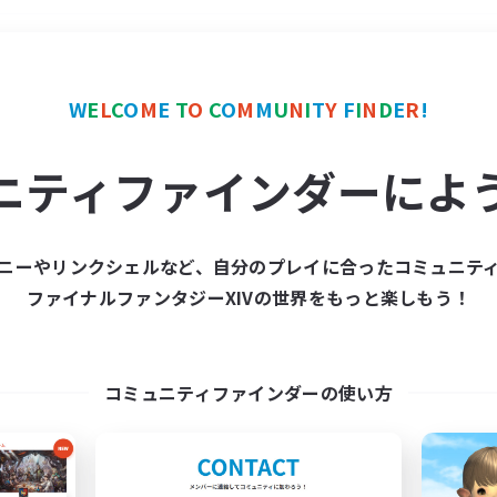
＃ミラプリ（ミラージュプリズム）
W
E
L
C
O
M
E
T
O
C
O
M
M
U
N
I
T
Y
F
I
N
D
E
R
!
ニティファインダーによ
ニーやリンクシェルなど、自分のプレイに合ったコミュニテ
ファイナルファンタジーXIVの世界をもっと楽しもう！
募集数 0件
集が見つかりませんでし
コミュニティファインダーの使い方
条件を変えて検索してみるでっす！