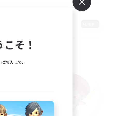
使用言語
変更
うこそ！
ィに加入して、
た。