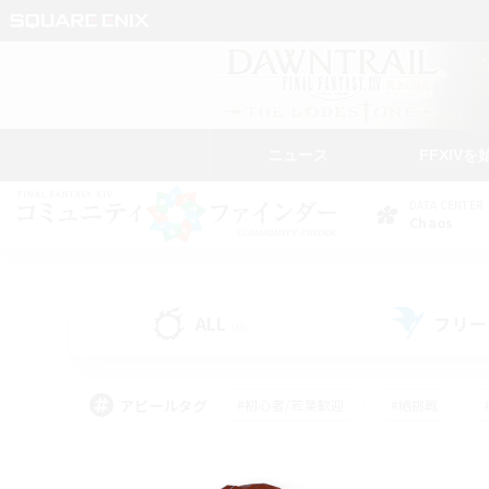
ニュース
FFXIVを
DATA CENTER
Chaos
ALL
フリー
(0)
アピールタグ
#初心者/若葉歓迎
#絶挑戦
#モブハント
#学生中心
#なんでも楽しむ
#スクリーンショット撮影
#ハウジ