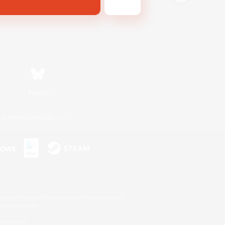
Bluesky
利用者情報の外部送信について
s or trademarks of Sony Interactive Entertainment Inc.
up of companies.
er countries.