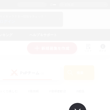
日本語
マイキャラクター情報をチェック！
ログイン
ンキング
ヘルプ＆サポート
新規募集を作成
リスト
ガイド
PvPチーム
検索
(0)
ゆっくり楽しむ
#極挑戦
#復帰者歓迎
#雑談
ルプレイ
#トレジャーハント
#レベリング
して頑張る
#プレイヤー主催イベント