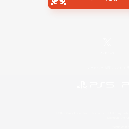
X
/
News
レーティング制度について
©2026 Sony Interactive Entertainment LLC."PlayStation
Microsoft, the 
Windows is e