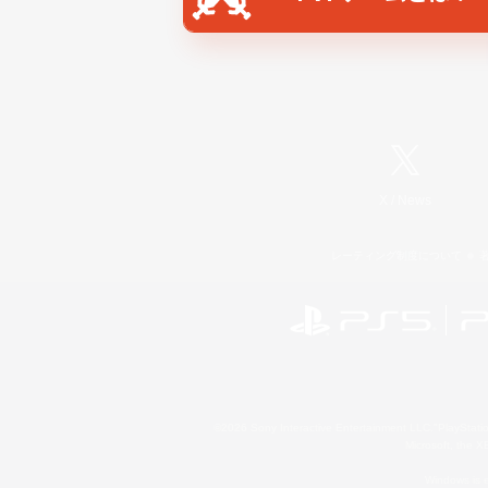
X
/
News
レーティング制度について
©2026 Sony Interactive Entertainment LLC."PlayStation
Microsoft, the 
Windows is e