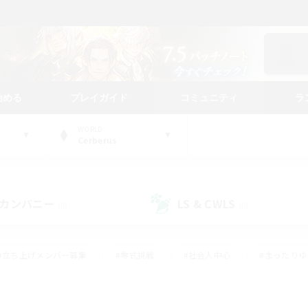
始める
プレイガイド
コミュニティ
ラ
WORLD
Cerberus
カンパニー
LS & CWLS
(0)
(0)
#立ち上げメンバー募集
#零式挑戦
#社会人中心
#まったり
体験歓迎
#クラフター中心
#ロールプレイ
#ギャザラー中心
ージュプリズム）
#スクリーンショット撮影
#クリア目指して頑張る