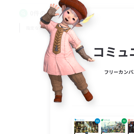
0件の募集が見つかりました！
指定なし
平日
週末
コミュ
フリーカンパ
募