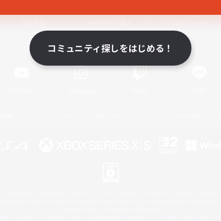
関連商品
e-STOREで購入
ゲームダウンロード
コミュニティ探しをはじめる！
Official Information
YouTube
Instagram
Twitch
LINE
著作権について
プライバシーポリシー
サポートセンター
ライセンス
ルール＆ポリシー
 Family Mark", "PlayStation", "PS5 logo", "PS5", "PS4 logo" and "PS4" are registered trademark
XBOX Sphere mark, the Series X|S logo and XBOX Series X|S are trademarks of the Microsoft gro
Nintendo Switch is a trademark of Nintendo.
ither a registered trademark or trademark of Microsoft Corporation in the United States and/or oth