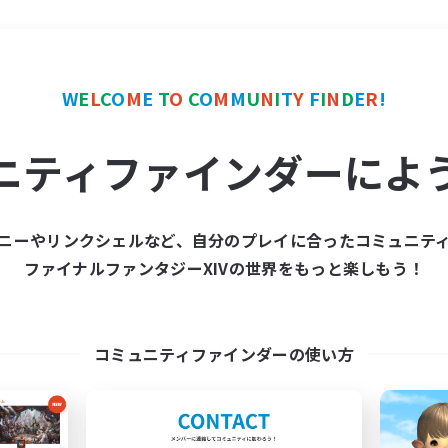
＃スクリーンショット撮影
W
E
L
C
O
M
E
T
O
C
O
M
M
U
N
I
T
Y
F
I
N
D
E
R
!
ニティファインダーによ
ニーやリンクシェルなど、自分のプレイに合ったコミュニテ
ファイナルファンタジーXIVの世界をもっと楽しもう！
募集数 0件
集が見つかりませんでし
コミュニティファインダーの使い方
条件を変えて検索してみるでっす！