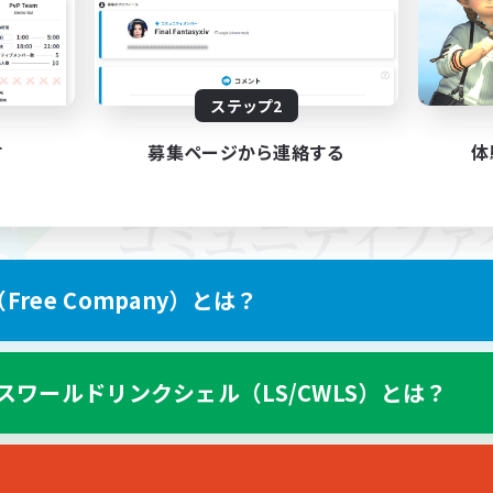
ステップ2
す
募集ページから連絡する
体
ree Company）とは？
スワールドリンクシェル（LS/CWLS）とは？
スマートフォン版へ