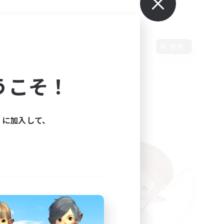
使用言語
変更
うこそ！
ィに加入して、
た。