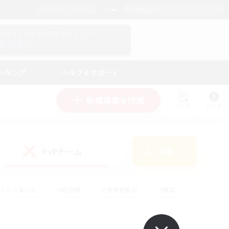
日本語
マイキャラクター情報をチェック！
ログイン
ンキング
ヘルプ＆サポート
新規募集を作成
リスト
ガイド
PvPチーム
検索
(0)
ゆっくり楽しむ
#極挑戦
#復帰者歓迎
#雑談
#ハウジング
#トレジャーハント
#レベリング
#プレイヤー主催イベント