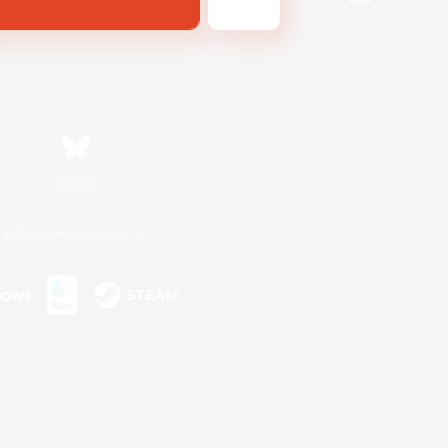
Bluesky
利用者情報の外部送信について
s or trademarks of Sony Interactive Entertainment Inc.
up of companies.
er countries.