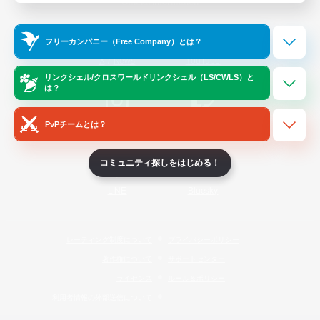
Official Information
フリーカンパニー（Free Company）とは？
/
X
News
YouTube
リンクシェル/クロスワールドリンクシェル（LS/CWLS）と
は？
PvPチームとは？
Instagram
Twitch
コミュニティ探しをはじめる！
LINE
Bluesky
レーティング制度について
プライバシーポリシー
著作権について
サポートセンター
ライセンス
ルール＆ポリシー
利用者情報の外部送信について