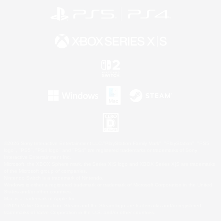
©2026 Sony Interactive Entertainment LLC."PlayStation Family Mark", "PlayStation", "PS5
logo", "PS5", "PS4 logo" and "PS4" are registered trademarks or trademarks of Sony
Interactive Entertainment Inc.
Microsoft, the XBOX Sphere mark, the Series X|S logo and XBOX Series X|S are trademarks
of the Microsoft group of companies.
Nintendo Switch is a trademark of Nintendo.
Windows is either a registered trademark or trademark of Microsoft Corporation in the United
States and/or other countries.
Mac is a trademark of Apple Inc.
©2026 Valve Corporation. Steam and the Steam logo are trademarks and/or registered
trademarks of Valve Corporation in the U.S. and/or other countries.