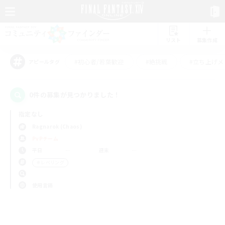
リスト
募集作成
#初心者/若葉歓迎
#絶挑戦
#立ち上げメ
アピールタグ
0件の募集が見つかりました！
指定なし
Ragnarok (Chaos)
PvPチーム
平日
週末
＃レベリング
使用言語