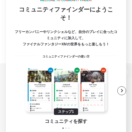
W
E
L
C
O
M
E
T
O
C
O
M
M
U
N
I
T
Y
F
I
N
D
E
R
!
コミュニティファインダーにようこ
そ！
フリーカンパニーやリンクシェルなど、自分のプレイに合ったコ
ミュニティに加入して、
ファイナルファンタジーXIVの世界をもっと楽しもう！
コミュニティファインダーの使い方
パソコン版へ
関連商品
e-STOREで購入
ステップ1
ゲームダウンロード
コミュニティを探す