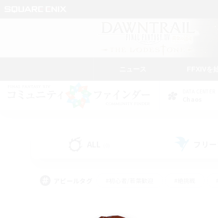
ニュース
FFXIVを
DATA CENTER
Chaos
ALL
フリー
(0)
アピールタグ
#初心者/若葉歓迎
#絶挑戦
#モブハント
#学生中心
#なんでも楽しむ
#スクリーンショット撮影
#ハウジ