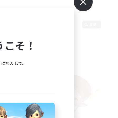
語
変更
うこそ！
ィに加入して、
た。