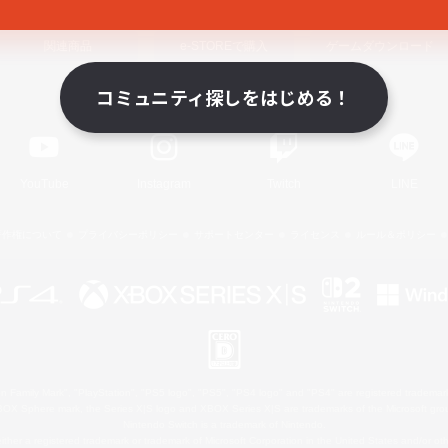
関連商品
e-STOREで購入
ゲームダウンロード
コミュニティ探しをはじめる！
Official Information
YouTube
Instagram
Twitch
LINE
著作権について
プライバシーポリシー
サポートセンター
ライセンス
ルール＆ポリシー
 Family Mark", "PlayStation", "PS5 logo", "PS5", "PS4 logo" and "PS4" are registered trademark
XBOX Sphere mark, the Series X|S logo and XBOX Series X|S are trademarks of the Microsoft gro
Nintendo Switch is a trademark of Nintendo.
ither a registered trademark or trademark of Microsoft Corporation in the United States and/or oth