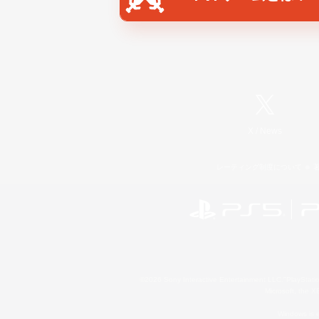
X
/
News
レーティング制度について
©2026 Sony Interactive Entertainment LLC."PlayStation
Microsoft, the 
Windows is e