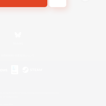
Bluesky
利用者情報の外部送信について
s or trademarks of Sony Interactive Entertainment Inc.
up of companies.
er countries.