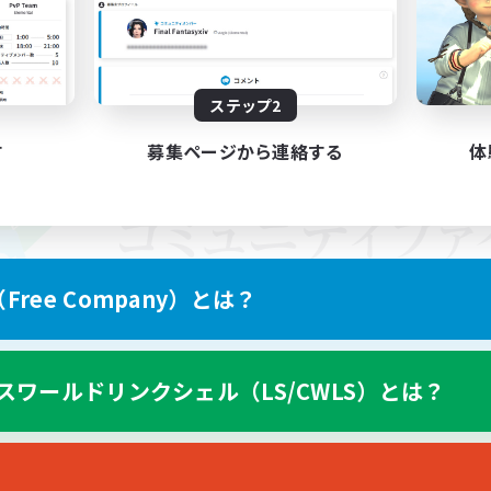
ステップ2
す
募集ページから連絡する
体
ree Company）とは？
スワールドリンクシェル（LS/CWLS）とは？
スマートフォン版へ