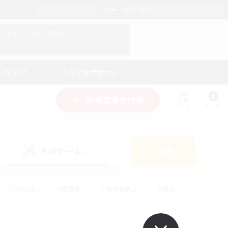
日本語
マイキャラクター情報をチェック！
ログイン
ンキング
ヘルプ＆サポート
新規募集を作成
リスト
ガイド
PvPチーム
検索
(0)
ゆっくり楽しむ
#極挑戦
#復帰者歓迎
#雑談
ルプレイ
#トレジャーハント
#レベリング
して頑張る
#プレイヤー主催イベント