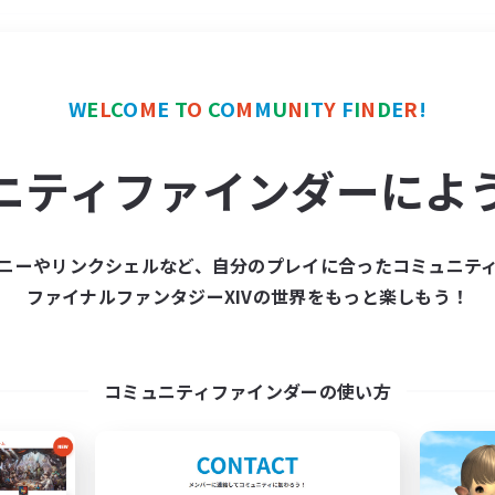
＃クラフター中心
使用言
W
E
L
C
O
M
E
T
O
C
O
M
M
U
N
I
T
Y
F
I
N
D
E
R
!
ニティファインダーによ
ニーやリンクシェルなど、自分のプレイに合ったコミュニテ
ファイナルファンタジーXIVの世界をもっと楽しもう！
募集数 0件
集が見つかりませんでし
コミュニティファインダーの使い方
条件を変えて検索してみるでっす！