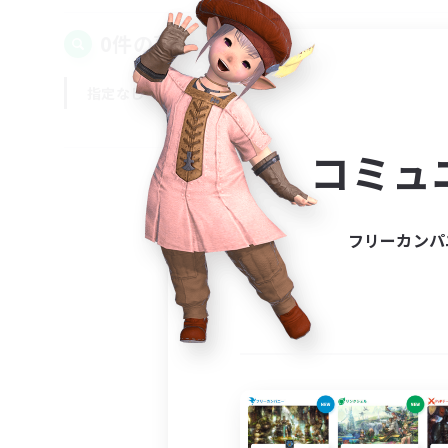
0件の募集が見つかりました！
指定なし
平日
週末
コミュ
フリーカンパ
募