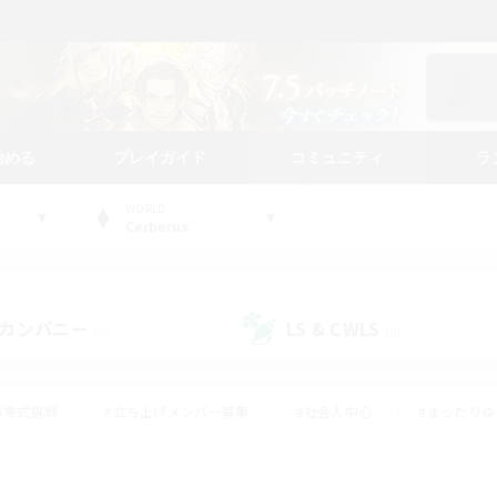
始める
プレイガイド
コミュニティ
ラ
WORLD
Cerberus
カンパニー
LS & CWLS
(0)
(0)
#零式挑戦
#立ち上げメンバー募集
#社会人中心
#まったり
#体験歓迎
#クラフター中心
#ギャザラー中心
#ロー
ング
#演奏
#ミラプリ（ミラージュプリズム）
#クリア目指