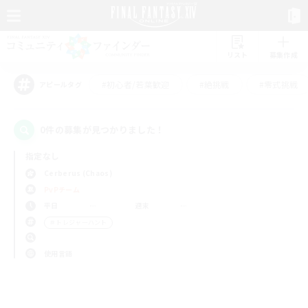
リスト
募集作成
#初心者/若葉歓迎
#絶挑戦
#零式挑戦
アピールタグ
0件の募集が見つかりました！
指定なし
Cerberus (Chaos)
PvPチーム
平日
週末
＃トレジャーハント
使用言語