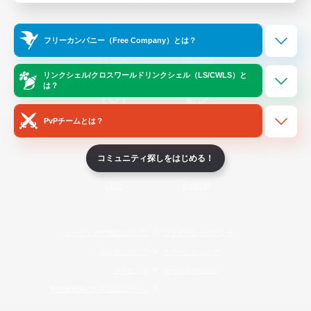
Official Information
フリーカンパニー（Free Company）とは？
/
X
News
YouTube
リンクシェル/クロスワールドリンクシェル（LS/CWLS）と
は？
PvPチームとは？
Instagram
Twitch
コミュニティ探しをはじめる！
LINE
Bluesky
レーティング制度について
プライバシーポリシー
著作権について
サポートセンター
ライセンス
ルール＆ポリシー
利用者情報の外部送信について