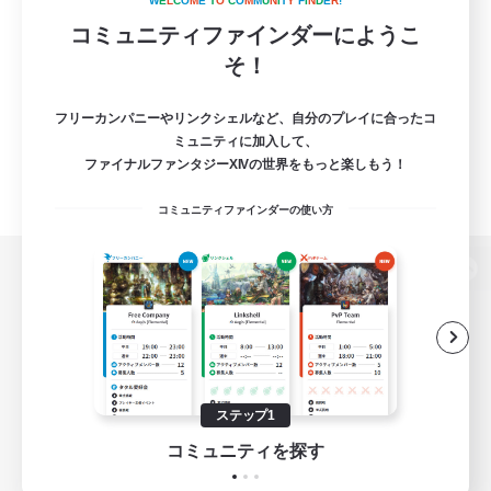
W
E
L
C
O
M
E
T
O
C
O
M
M
U
N
I
T
Y
F
I
N
D
E
R
!
コミュニティファインダーにようこ
そ！
フリーカンパニーやリンクシェルなど、自分のプレイに合ったコ
ミュニティに加入して、
ファイナルファンタジーXIVの世界をもっと楽しもう！
コミュニティファインダーの使い方
パソコン版へ
関連商品
e-STOREで購入
ステップ1
ゲームダウンロード
コミュニティを探す