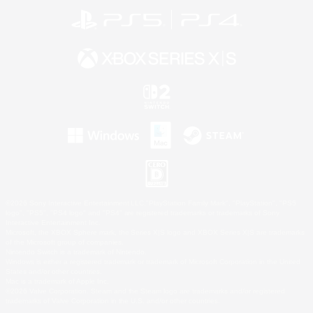
©2026 Sony Interactive Entertainment LLC."PlayStation Family Mark", "PlayStation", "PS5
logo", "PS5", "PS4 logo" and "PS4" are registered trademarks or trademarks of Sony
Interactive Entertainment Inc.
Microsoft, the XBOX Sphere mark, the Series X|S logo and XBOX Series X|S are trademarks
of the Microsoft group of companies.
Nintendo Switch is a trademark of Nintendo.
Windows is either a registered trademark or trademark of Microsoft Corporation in the United
States and/or other countries.
Mac is a trademark of Apple Inc.
©2026 Valve Corporation. Steam and the Steam logo are trademarks and/or registered
trademarks of Valve Corporation in the U.S. and/or other countries.