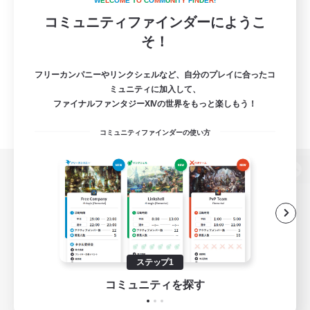
W
E
L
C
O
M
E
T
O
C
O
M
M
U
N
I
T
Y
F
I
N
D
E
R
!
コミュニティファインダーにようこ
そ！
フリーカンパニーやリンクシェルなど、自分のプレイに合ったコ
ミュニティに加入して、
ファイナルファンタジーXIVの世界をもっと楽しもう！
コミュニティファインダーの使い方
パソコン版へ
関連商品
e-STOREで購入
ステップ1
ゲームダウンロード
コミュニティを探す