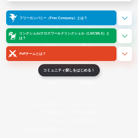
Official Information
フリーカンパニー（Free Company）とは？
/
X
News
YouTube
リンクシェル/クロスワールドリンクシェル（LS/CWLS）と
は？
PvPチームとは？
Instagram
Twitch
コミュニティ探しをはじめる！
LINE
Bluesky
レーティング制度について
プライバシーポリシー
著作権について
サポートセンター
ライセンス
ルール＆ポリシー
利用者情報の外部送信について