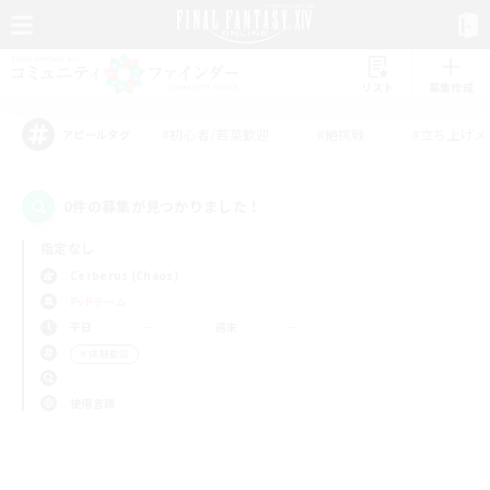
リスト
募集作成
#初心者/若葉歓迎
#絶挑戦
#立ち上げメ
アピールタグ
0件の募集が見つかりました！
指定なし
Cerberus (Chaos)
PvPチーム
平日
週末
＃体験歓迎
使用言語