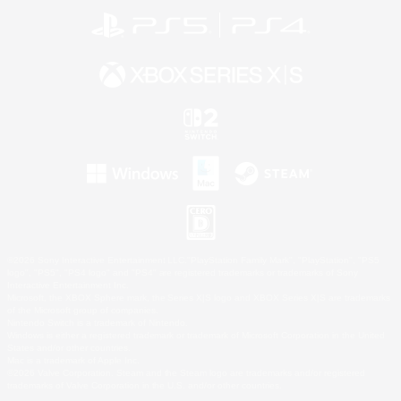
©2026 Sony Interactive Entertainment LLC."PlayStation Family Mark", "PlayStation", "PS5
logo", "PS5", "PS4 logo" and "PS4" are registered trademarks or trademarks of Sony
Interactive Entertainment Inc.
Microsoft, the XBOX Sphere mark, the Series X|S logo and XBOX Series X|S are trademarks
of the Microsoft group of companies.
Nintendo Switch is a trademark of Nintendo.
Windows is either a registered trademark or trademark of Microsoft Corporation in the United
States and/or other countries.
Mac is a trademark of Apple Inc.
©2026 Valve Corporation. Steam and the Steam logo are trademarks and/or registered
trademarks of Valve Corporation in the U.S. and/or other countries.