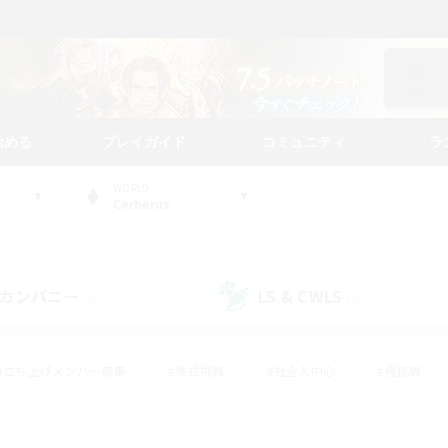
始める
プレイガイド
コミュニティ
ラ
WORLD
Cerberus
カンパニー
LS & CWLS
(0)
(0)
#立ち上げメンバー募集
#零式挑戦
#社会人中心
#極挑戦
#体験歓迎
#ロールプレイ
#ギャザラー中心
#クラフター中
て頑張る
#スクリーンショット撮影
#ミラプリ（ミラージュプリズム