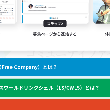
ステップ2
す
募集ページから連絡する
体
ree Company）とは？
スワールドリンクシェル（LS/CWLS）とは？
スマートフォン版へ