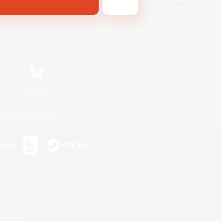
Bluesky
利用者情報の外部送信について
s or trademarks of Sony Interactive Entertainment Inc.
up of companies.
er countries.