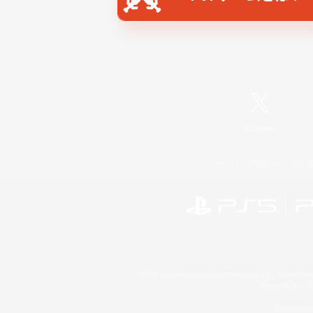
X
/
News
レーティング制度について
©2026 Sony Interactive Entertainment LLC."PlayStation
Microsoft, the 
Windows is e