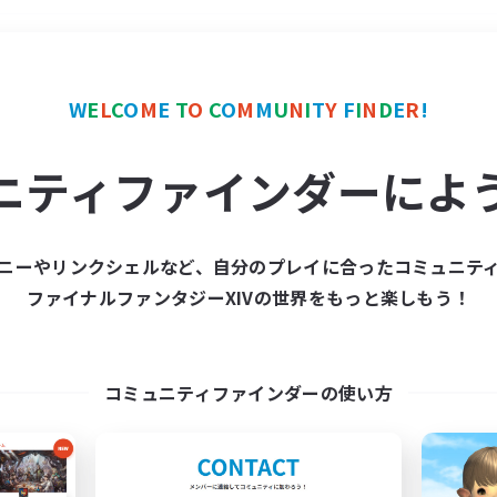
＃プレイヤー主催イベント
W
E
L
C
O
M
E
T
O
C
O
M
M
U
N
I
T
Y
F
I
N
D
E
R
!
ニティファインダーによ
ニーやリンクシェルなど、自分のプレイに合ったコミュニテ
ファイナルファンタジーXIVの世界をもっと楽しもう！
募集数 0件
集が見つかりませんでし
コミュニティファインダーの使い方
条件を変えて検索してみるでっす！