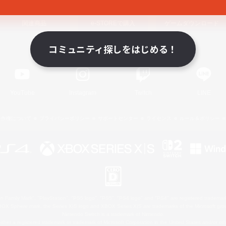
関連商品
e-STOREで購入
ゲームダウンロード
コミュニティ探しをはじめる！
Official Information
YouTube
Instagram
Twitch
LINE
著作権について
プライバシーポリシー
サポートセンター
ライセンス
ルール＆ポリシー
 Family Mark", "PlayStation", "PS5 logo", "PS5", "PS4 logo" and "PS4" are registered trademark
XBOX Sphere mark, the Series X|S logo and XBOX Series X|S are trademarks of the Microsoft gro
Nintendo Switch is a trademark of Nintendo.
ither a registered trademark or trademark of Microsoft Corporation in the United States and/or oth