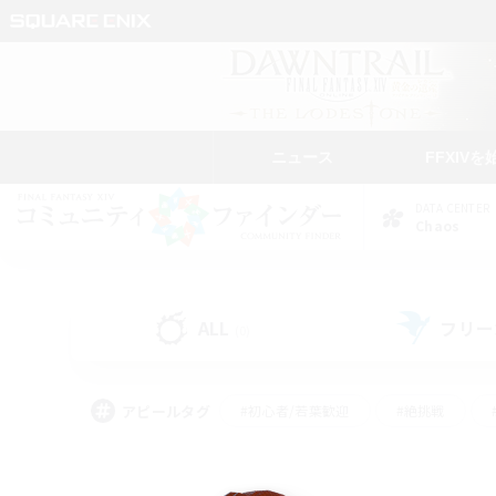
ニュース
FFXIVを
DATA CENTER
Chaos
ALL
フリー
(0)
アピールタグ
#初心者/若葉歓迎
#絶挑戦
#なんでも楽しむ
#学生中心
#モブハント
#レベリング
#クリア目指し