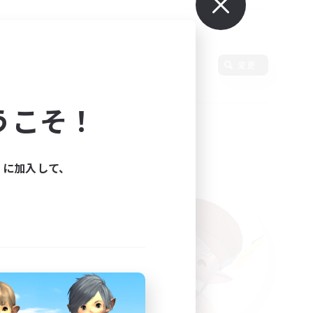
使用言語
変更
うこそ！
ィに加入して、
た。