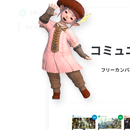
0件の募集が見つかりました！
指定なし
平日
週末
コミュ
フリーカンパ
募