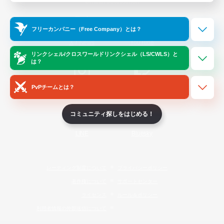
Official Information
フリーカンパニー（Free Company）とは？
/
X
News
YouTube
リンクシェル/クロスワールドリンクシェル（LS/CWLS）と
は？
PvPチームとは？
Instagram
Twitch
コミュニティ探しをはじめる！
LINE
Bluesky
レーティング制度について
プライバシーポリシー
著作権について
サポートセンター
ライセンス
ルール＆ポリシー
利用者情報の外部送信について