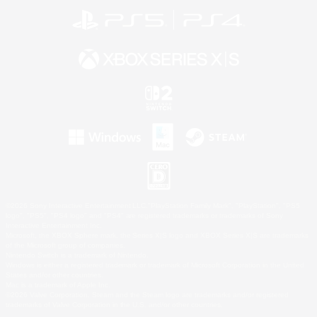
©2026 Sony Interactive Entertainment LLC."PlayStation Family Mark", "PlayStation", "PS5
logo", "PS5", "PS4 logo" and "PS4" are registered trademarks or trademarks of Sony
Interactive Entertainment Inc.
Microsoft, the XBOX Sphere mark, the Series X|S logo and XBOX Series X|S are trademarks
of the Microsoft group of companies.
Nintendo Switch is a trademark of Nintendo.
Windows is either a registered trademark or trademark of Microsoft Corporation in the United
States and/or other countries.
Mac is a trademark of Apple Inc.
©2026 Valve Corporation. Steam and the Steam logo are trademarks and/or registered
trademarks of Valve Corporation in the U.S. and/or other countries.