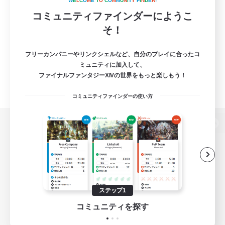
W
E
L
C
O
M
E
T
O
C
O
M
M
U
N
I
T
Y
F
I
N
D
E
R
!
コミュニティファインダーにようこ
そ！
フリーカンパニーやリンクシェルなど、自分のプレイに合ったコ
ミュニティに加入して、
ファイナルファンタジーXIVの世界をもっと楽しもう！
コミュニティファインダーの使い方
パソコン版へ
関連商品
e-STOREで購入
ステップ1
ゲームダウンロード
コミュニティを探す