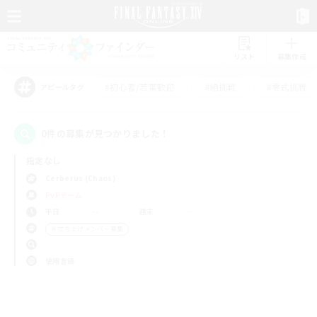
リスト
募集作成
#初心者/若葉歓迎
#絶挑戦
#零式挑戦
アピールタグ
0件の募集が見つかりました！
指定なし
Cerberus (Chaos)
PvPチーム
平日
週末
＃立ち上げメンバー募集
使用言語