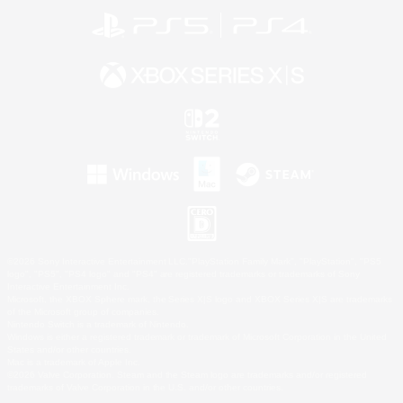
©2026 Sony Interactive Entertainment LLC."PlayStation Family Mark", "PlayStation", "PS5
logo", "PS5", "PS4 logo" and "PS4" are registered trademarks or trademarks of Sony
Interactive Entertainment Inc.
Microsoft, the XBOX Sphere mark, the Series X|S logo and XBOX Series X|S are trademarks
of the Microsoft group of companies.
Nintendo Switch is a trademark of Nintendo.
Windows is either a registered trademark or trademark of Microsoft Corporation in the United
States and/or other countries.
Mac is a trademark of Apple Inc.
©2026 Valve Corporation. Steam and the Steam logo are trademarks and/or registered
trademarks of Valve Corporation in the U.S. and/or other countries.