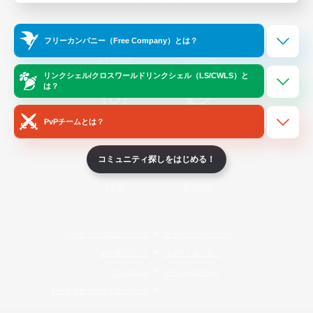
Official Information
フリーカンパニー（Free Company）とは？
/
X
News
YouTube
リンクシェル/クロスワールドリンクシェル（LS/CWLS）と
は？
PvPチームとは？
Instagram
Twitch
コミュニティ探しをはじめる！
LINE
Bluesky
レーティング制度について
プライバシーポリシー
著作権について
サポートセンター
ライセンス
ルール＆ポリシー
利用者情報の外部送信について