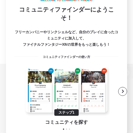
W
E
L
C
O
M
E
T
O
C
O
M
M
U
N
I
T
Y
F
I
N
D
E
R
!
コミュニティファインダーにようこ
そ！
フリーカンパニーやリンクシェルなど、自分のプレイに合ったコ
ミュニティに加入して、
ファイナルファンタジーXIVの世界をもっと楽しもう！
コミュニティファインダーの使い方
パソコン版へ
関連商品
e-STOREで購入
ステップ1
ゲームダウンロード
コミュニティを探す