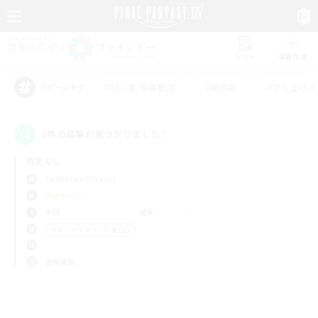
リスト
募集作成
#初心者/若葉歓迎
#絶挑戦
#立ち上げメ
アピールタグ
0件の募集が見つかりました！
指定なし
Cerberus (Chaos)
PvPチーム
平日
週末
＃まったりゆっくり楽しむ
使用言語