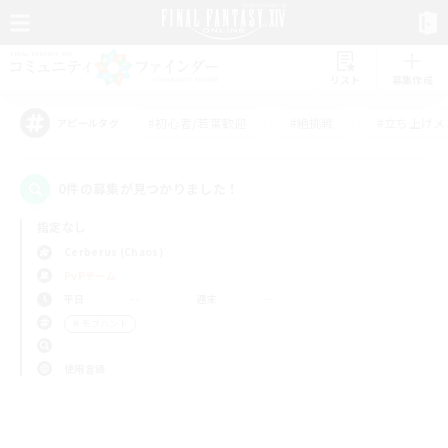
リスト
募集作成
#初心者/若葉歓迎
#絶挑戦
#立ち上げメ
アピールタグ
0件の募集が見つかりました！
指定なし
Cerberus (Chaos)
PvPチーム
平日
週末
＃モブハント
使用言語