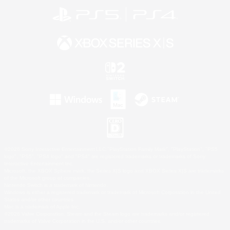
©2026 Sony Interactive Entertainment LLC."PlayStation Family Mark", "PlayStation", "PS5
logo", "PS5", "PS4 logo" and "PS4" are registered trademarks or trademarks of Sony
Interactive Entertainment Inc.
Microsoft, the XBOX Sphere mark, the Series X|S logo and XBOX Series X|S are trademarks
of the Microsoft group of companies.
Nintendo Switch is a trademark of Nintendo.
Windows is either a registered trademark or trademark of Microsoft Corporation in the United
States and/or other countries.
Mac is a trademark of Apple Inc.
©2026 Valve Corporation. Steam and the Steam logo are trademarks and/or registered
trademarks of Valve Corporation in the U.S. and/or other countries.