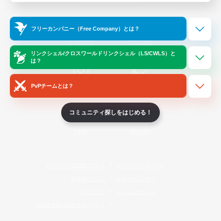
Official Information
フリーカンパニー（Free Company）とは？
/
X
News
YouTube
リンクシェル/クロスワールドリンクシェル（LS/CWLS）と
は？
PvPチームとは？
Instagram
Twitch
コミュニティ探しをはじめる！
LINE
Bluesky
レーティング制度について
プライバシーポリシー
著作権について
サポートセンター
ライセンス
ルール＆ポリシー
利用者情報の外部送信について