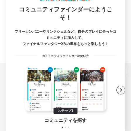
W
E
L
C
O
M
E
T
O
C
O
M
M
U
N
I
T
Y
F
I
N
D
E
R
!
コミュニティファインダーにようこ
そ！
フリーカンパニーやリンクシェルなど、自分のプレイに合ったコ
ミュニティに加入して、
ファイナルファンタジーXIVの世界をもっと楽しもう！
コミュニティファインダーの使い方
パソコン版へ
関連商品
e-STOREで購入
ステップ1
ゲームダウンロード
コミュニティを探す