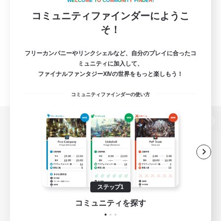
W
E
L
C
O
M
E
T
O
C
O
M
M
U
N
I
T
Y
F
I
N
D
E
R
!
コミュニティファインダーにようこ
そ！
フリーカンパニーやリンクシェルなど、自分のプレイに合ったコ
ミュニティに加入して、
ファイナルファンタジーXIVの世界をもっと楽しもう！
コミュニティファインダーの使い方
パソコン版へ
関連商品
e-STOREで購入
ステップ1
ゲームダウンロード
コミュニティを探す