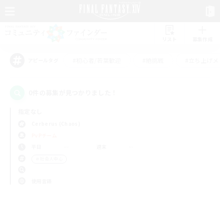
リスト
募集作成
#初心者/若葉歓迎
#絶挑戦
#立ち上げメ
アピールタグ
0件の募集が見つかりました！
指定なし
Cerberus (Chaos)
PvPチーム
平日
週末
＃社会人中心
使用言語