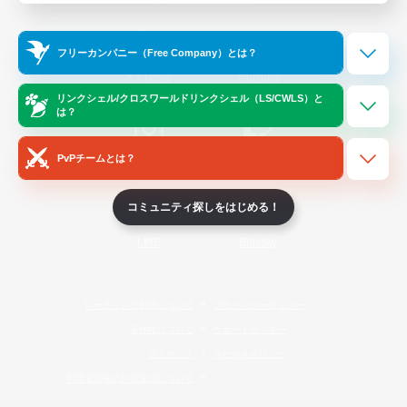
Official Information
フリーカンパニー（Free Company）とは？
/
X
News
YouTube
リンクシェル/クロスワールドリンクシェル（LS/CWLS）と
は？
PvPチームとは？
Instagram
Twitch
コミュニティ探しをはじめる！
LINE
Bluesky
レーティング制度について
プライバシーポリシー
著作権について
サポートセンター
ライセンス
ルール＆ポリシー
利用者情報の外部送信について