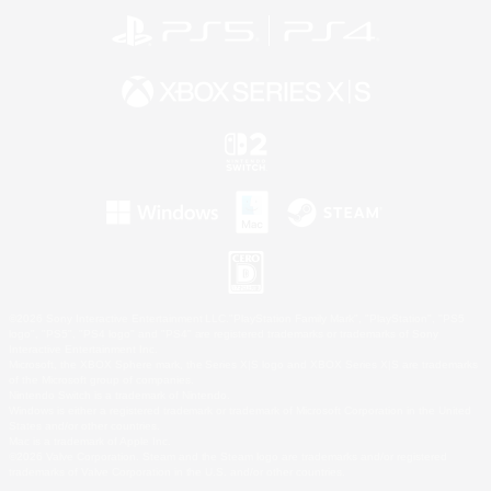
©2026 Sony Interactive Entertainment LLC."PlayStation Family Mark", "PlayStation", "PS5
logo", "PS5", "PS4 logo" and "PS4" are registered trademarks or trademarks of Sony
Interactive Entertainment Inc.
Microsoft, the XBOX Sphere mark, the Series X|S logo and XBOX Series X|S are trademarks
of the Microsoft group of companies.
Nintendo Switch is a trademark of Nintendo.
Windows is either a registered trademark or trademark of Microsoft Corporation in the United
States and/or other countries.
Mac is a trademark of Apple Inc.
©2026 Valve Corporation. Steam and the Steam logo are trademarks and/or registered
trademarks of Valve Corporation in the U.S. and/or other countries.