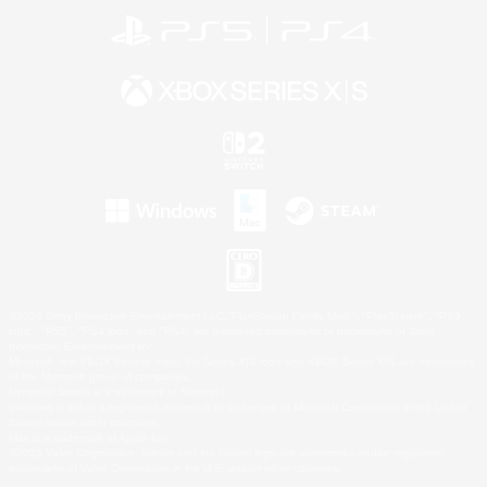
©2026 Sony Interactive Entertainment LLC."PlayStation Family Mark", "PlayStation", "PS5
logo", "PS5", "PS4 logo" and "PS4" are registered trademarks or trademarks of Sony
Interactive Entertainment Inc.
Microsoft, the XBOX Sphere mark, the Series X|S logo and XBOX Series X|S are trademarks
of the Microsoft group of companies.
Nintendo Switch is a trademark of Nintendo.
Windows is either a registered trademark or trademark of Microsoft Corporation in the United
States and/or other countries.
Mac is a trademark of Apple Inc.
©2026 Valve Corporation. Steam and the Steam logo are trademarks and/or registered
trademarks of Valve Corporation in the U.S. and/or other countries.