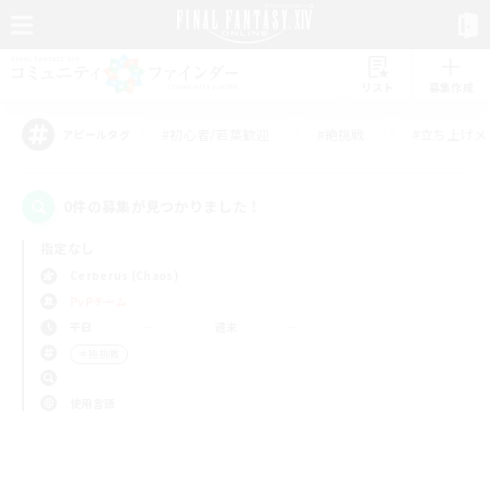
リスト
募集作成
#初心者/若葉歓迎
#絶挑戦
#立ち上げメ
アピールタグ
0件の募集が見つかりました！
指定なし
Cerberus (Chaos)
PvPチーム
平日
週末
＃極挑戦
使用言語