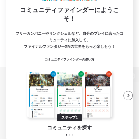
W
E
L
C
O
M
E
T
O
C
O
M
M
U
N
I
T
Y
F
I
N
D
E
R
!
コミュニティファインダーにようこ
そ！
フリーカンパニーやリンクシェルなど、自分のプレイに合ったコ
ミュニティに加入して、
ファイナルファンタジーXIVの世界をもっと楽しもう！
コミュニティファインダーの使い方
パソコン版へ
関連商品
e-STOREで購入
ステップ1
ゲームダウンロード
コミュニティを探す