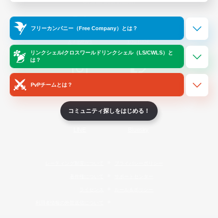
Official Information
フリーカンパニー（Free Company）とは？
/
X
News
YouTube
リンクシェル/クロスワールドリンクシェル（LS/CWLS）と
は？
PvPチームとは？
Instagram
Twitch
コミュニティ探しをはじめる！
LINE
Bluesky
レーティング制度について
プライバシーポリシー
著作権について
サポートセンター
ライセンス
ルール＆ポリシー
利用者情報の外部送信について