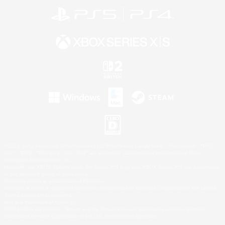
©2026 Sony Interactive Entertainment LLC."PlayStation Family Mark", "PlayStation", "PS5
logo", "PS5", "PS4 logo" and "PS4" are registered trademarks or trademarks of Sony
Interactive Entertainment Inc.
Microsoft, the XBOX Sphere mark, the Series X|S logo and XBOX Series X|S are trademarks
of the Microsoft group of companies.
Nintendo Switch is a trademark of Nintendo.
Windows is either a registered trademark or trademark of Microsoft Corporation in the United
States and/or other countries.
Mac is a trademark of Apple Inc.
©2026 Valve Corporation. Steam and the Steam logo are trademarks and/or registered
trademarks of Valve Corporation in the U.S. and/or other countries.