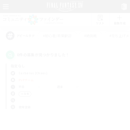
リスト
募集作成
#初心者/若葉歓迎
#絶挑戦
#立ち上げメ
アピールタグ
0件の募集が見つかりました！
指定なし
Cerberus (Chaos)
PvPチーム
平日
週末
＃演奏
使用言語