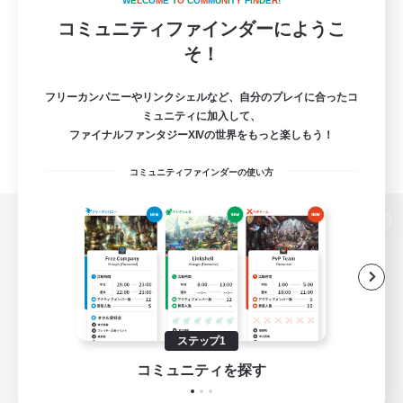
W
E
L
C
O
M
E
T
O
C
O
M
M
U
N
I
T
Y
F
I
N
D
E
R
!
コミュニティファインダーにようこ
そ！
フリーカンパニーやリンクシェルなど、自分のプレイに合ったコ
ミュニティに加入して、
ファイナルファンタジーXIVの世界をもっと楽しもう！
コミュニティファインダーの使い方
パソコン版へ
関連商品
e-STOREで購入
ステップ1
ゲームダウンロード
コミュニティを探す