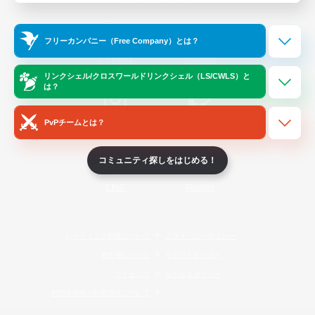
Official Information
フリーカンパニー（Free Company）とは？
/
X
News
YouTube
リンクシェル/クロスワールドリンクシェル（LS/CWLS）と
は？
PvPチームとは？
Instagram
Twitch
コミュニティ探しをはじめる！
LINE
Bluesky
レーティング制度について
プライバシーポリシー
著作権について
サポートセンター
ライセンス
ルール＆ポリシー
利用者情報の外部送信について