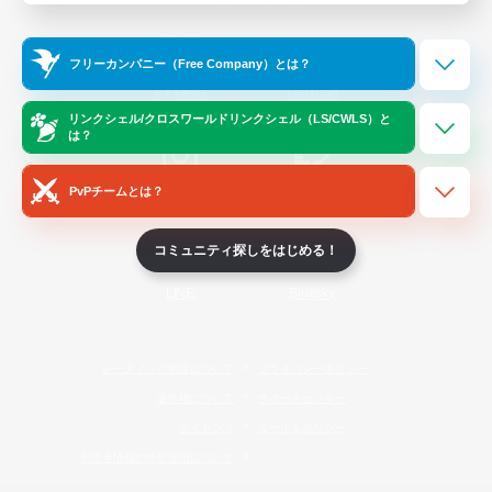
Official Information
フリーカンパニー（Free Company）とは？
/
X
News
YouTube
リンクシェル/クロスワールドリンクシェル（LS/CWLS）と
は？
PvPチームとは？
Instagram
Twitch
コミュニティ探しをはじめる！
LINE
Bluesky
レーティング制度について
プライバシーポリシー
著作権について
サポートセンター
ライセンス
ルール＆ポリシー
利用者情報の外部送信について