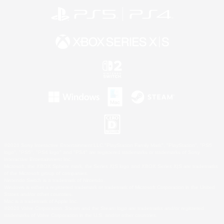
©2026 Sony Interactive Entertainment LLC."PlayStation Family Mark", "PlayStation", "PS5
logo", "PS5", "PS4 logo" and "PS4" are registered trademarks or trademarks of Sony
Interactive Entertainment Inc.
Microsoft, the XBOX Sphere mark, the Series X|S logo and XBOX Series X|S are trademarks
of the Microsoft group of companies.
Nintendo Switch is a trademark of Nintendo.
Windows is either a registered trademark or trademark of Microsoft Corporation in the United
States and/or other countries.
Mac is a trademark of Apple Inc.
©2026 Valve Corporation. Steam and the Steam logo are trademarks and/or registered
trademarks of Valve Corporation in the U.S. and/or other countries.