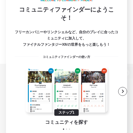
W
E
L
C
O
M
E
T
O
C
O
M
M
U
N
I
T
Y
F
I
N
D
E
R
!
コミュニティファインダーにようこ
そ！
フリーカンパニーやリンクシェルなど、自分のプレイに合ったコ
ミュニティに加入して、
ファイナルファンタジーXIVの世界をもっと楽しもう！
コミュニティファインダーの使い方
パソコン版へ
関連商品
e-STOREで購入
ステップ1
ゲームダウンロード
コミュニティを探す