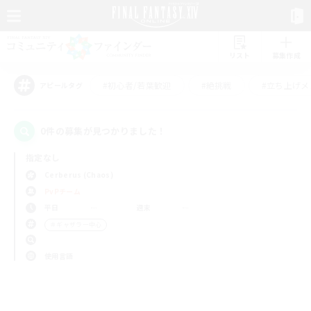
リスト
募集作成
#初心者/若葉歓迎
#絶挑戦
#立ち上げメ
アピールタグ
0件の募集が見つかりました！
指定なし
Cerberus (Chaos)
PvPチーム
平日
週末
＃ギャザラー中心
使用言語