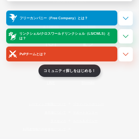
Official Information
フリーカンパニー（Free Company）とは？
/
X
News
YouTube
リンクシェル/クロスワールドリンクシェル（LS/CWLS）と
は？
PvPチームとは？
Instagram
Twitch
コミュニティ探しをはじめる！
LINE
Bluesky
レーティング制度について
プライバシーポリシー
著作権について
サポートセンター
ライセンス
ルール＆ポリシー
利用者情報の外部送信について