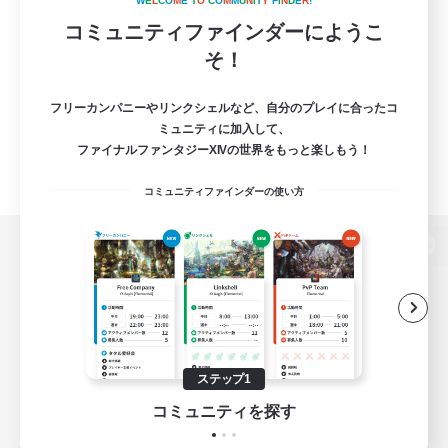
W
E
L
C
O
M
E
T
O
C
O
M
M
U
N
I
T
Y
F
I
N
D
E
R
!
コミュニティファインダーにようこ
そ！
フリーカンパニーやリンクシェルなど、自分のプレイに合ったコ
ミュニティに加入して、
ファイナルファンタジーXIVの世界をもっと楽しもう！
コミュニティファインダーの使い方
パソコン版へ
関連商品
e-STOREで購入
ステップ1
ゲームダウンロード
コミュニティを探す