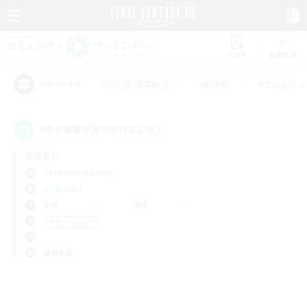
リスト
募集作成
#初心者/若葉歓迎
#絶挑戦
#立ち上げメ
アピールタグ
0件の募集が見つかりました！
指定なし
Cerberus (Chaos)
LS & CWLS
平日
週末
＃ロールプレイ
使用言語