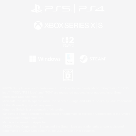
©2026 Sony Interactive Entertainment LLC."PlayStation Family Mark", "PlayStation", "PS5
logo", "PS5", "PS4 logo" and "PS4" are registered trademarks or trademarks of Sony
Interactive Entertainment Inc.
Microsoft, the XBOX Sphere mark, the Series X|S logo and XBOX Series X|S are trademarks
of the Microsoft group of companies.
Nintendo Switch is a trademark of Nintendo.
Windows is either a registered trademark or trademark of Microsoft Corporation in the United
States and/or other countries.
Mac is a trademark of Apple Inc.
©2026 Valve Corporation. Steam and the Steam logo are trademarks and/or registered
trademarks of Valve Corporation in the U.S. and/or other countries.