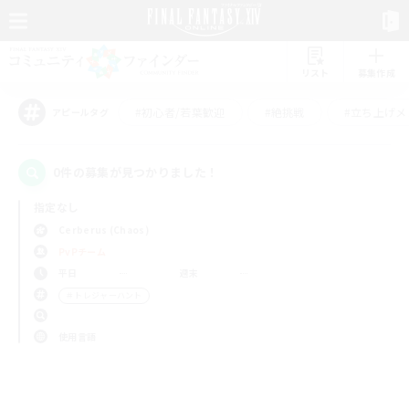
リスト
募集作成
#初心者/若葉歓迎
#絶挑戦
#立ち上げメ
アピールタグ
0件の募集が見つかりました！
指定なし
Cerberus (Chaos)
PvPチーム
平日
週末
＃トレジャーハント
使用言語