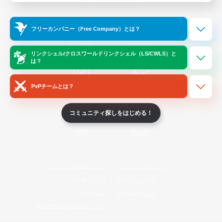
Official Information
フリーカンパニー（Free Company）とは？
/
X
News
YouTube
リンクシェル/クロスワールドリンクシェル（LS/CWLS）と
は？
PvPチームとは？
Instagram
Twitch
コミュニティ探しをはじめる！
LINE
Bluesky
レーティング制度について
プライバシーポリシー
著作権について
サポートセンター
ライセンス
ルール＆ポリシー
利用者情報の外部送信について