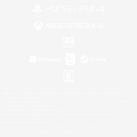
©2026 Sony Interactive Entertainment LLC."PlayStation Family Mark", "PlayStation", "PS5
logo", "PS5", "PS4 logo" and "PS4" are registered trademarks or trademarks of Sony
Interactive Entertainment Inc.
Microsoft, the XBOX Sphere mark, the Series X|S logo and XBOX Series X|S are trademarks
of the Microsoft group of companies.
Nintendo Switch is a trademark of Nintendo.
Windows is either a registered trademark or trademark of Microsoft Corporation in the United
States and/or other countries.
Mac is a trademark of Apple Inc.
©2026 Valve Corporation. Steam and the Steam logo are trademarks and/or registered
trademarks of Valve Corporation in the U.S. and/or other countries.