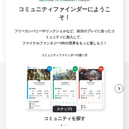
W
E
L
C
O
M
E
T
O
C
O
M
M
U
N
I
T
Y
F
I
N
D
E
R
!
コミュニティファインダーにようこ
そ！
フリーカンパニーやリンクシェルなど、自分のプレイに合ったコ
ミュニティに加入して、
ファイナルファンタジーXIVの世界をもっと楽しもう！
コミュニティファインダーの使い方
パソコン版へ
関連商品
e-STOREで購入
ステップ1
ゲームダウンロード
コミュニティを探す