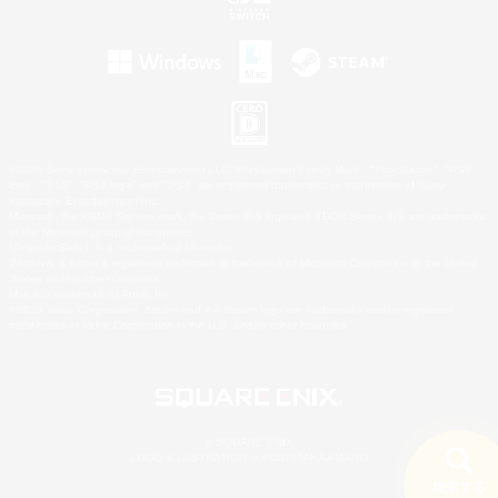
©2026 Sony Interactive Entertainment LLC."PlayStation Family Mark", "PlayStation", "PS5
logo", "PS5", "PS4 logo" and "PS4" are registered trademarks or trademarks of Sony
Interactive Entertainment Inc.
Microsoft, the XBOX Sphere mark, the Series X|S logo and XBOX Series X|S are trademarks
of the Microsoft group of companies.
Nintendo Switch is a trademark of Nintendo.
Windows is either a registered trademark or trademark of Microsoft Corporation in the United
States and/or other countries.
Mac is a trademark of Apple Inc.
©2026 Valve Corporation. Steam and the Steam logo are trademarks and/or registered
trademarks of Valve Corporation in the U.S. and/or other countries.
© SQUARE ENIX
LOGO ILLUSTRATION:© YOSHITAKA AMANO
検索する