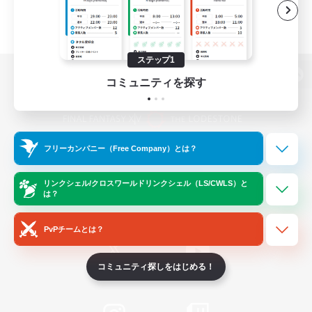
ステップ1
コミュニティを探す
パソコン版へ
フリーカンパニー（Free Company）とは？
関連商品
e-STOREで購入
ゲームダウンロード
リンクシェル/クロスワールドリンクシェル（LS/CWLS）と
は？
Official Information
PvPチームとは？
コミュニティ探しをはじめる！
/
X
News
YouTube