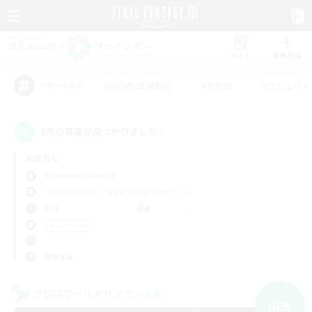
リスト
募集作成
#初心者/若葉歓迎
#絶挑戦
#立ち上げメ
アピールタグ
1件の募集が見つかりました！
指定なし
Cerberus (Chaos)
フリーカンパニー
LS & CWLS
PvPチーム
平日
週末
＃レベリング
使用言語
クロスワールドリンクシェル
NEW