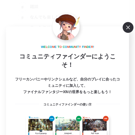
雑談
なんでも楽しむ
まったりゆっくり楽しむ
JA
詳細を見る
W
E
L
C
O
M
E
T
O
C
O
M
M
U
N
I
T
Y
F
I
N
D
E
R
!
募集期間: 2026/09/06 まで
コミュニティファインダーにようこ
そ！
フリーカンパニーやリンクシェルなど、自分のプレイに合ったコ
ミュニティに加入して、
ファイナルファンタジーXIVの世界をもっと楽しもう！
コミュニティファインダーの使い方