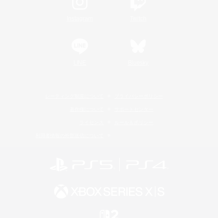
Instagram
Twitch
LINE
Bluesky
レーティング制度について
プライバシーポリシー
著作権について
サポートセンター
ライセンス
ルール＆ポリシー
利用者情報の外部送信について