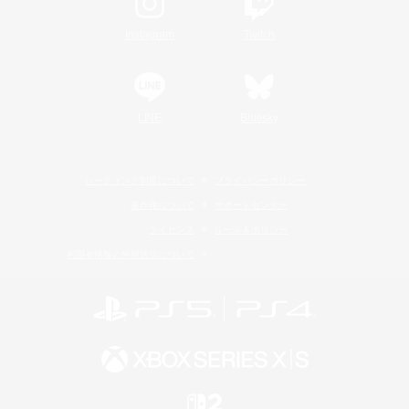
Instagram
Twitch
LINE
Bluesky
レーティング制度について
プライバシーポリシー
著作権について
サポートセンター
ライセンス
ルール＆ポリシー
利用者情報の外部送信について