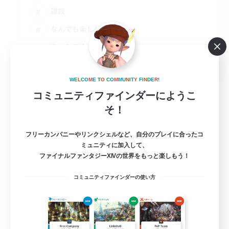
雑談
なんでも楽しむ
まったりゆっくり楽しむ
JA
詳細を見る
W
E
L
C
O
M
E
T
O
C
O
M
M
U
N
I
T
Y
F
I
N
D
E
R
!
募集期間: 2026/08/16 まで
コミュニティファインダーにようこ
そ！
フリーカンパニーやリンクシェルなど、自分のプレイに合ったコ
ミュニティに加入して、
ファイナルファンタジーXIVの世界をもっと楽しもう！
コミュニティファインダーの使い方