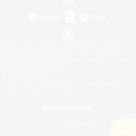
©2026 Sony Interactive Entertainment LLC."PlayStation Family Mark", "PlayStation", "PS5
logo", "PS5", "PS4 logo" and "PS4" are registered trademarks or trademarks of Sony
Interactive Entertainment Inc.
Microsoft, the XBOX Sphere mark, the Series X|S logo and XBOX Series X|S are trademarks
of the Microsoft group of companies.
Nintendo Switch is a trademark of Nintendo.
Windows is either a registered trademark or trademark of Microsoft Corporation in the United
States and/or other countries.
Mac is a trademark of Apple Inc.
©2026 Valve Corporation. Steam and the Steam logo are trademarks and/or registered
trademarks of Valve Corporation in the U.S. and/or other countries.
© SQUARE ENIX
LOGO ILLUSTRATION:© YOSHITAKA AMANO
検索する