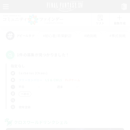
リスト
募集作成
#初心者/若葉歓迎
#絶挑戦
#零式挑戦
アピールタグ
1件の募集が見つかりました！
指定なし
Cerberus (Chaos)
フリーカンパニー
LS & CWLS
PvPチーム
平日
週末
＃雑談
使用言語
クロスワールドリンクシェル