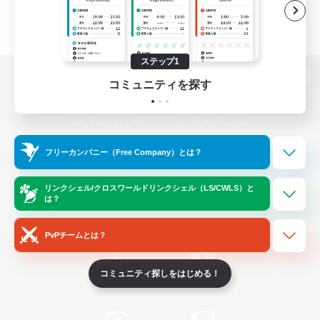
ステップ1
コミュニティを探す
パソコン版へ
フリーカンパニー（Free Company）とは？
関連商品
e-STOREで購入
ゲームダウンロード
リンクシェル/クロスワールドリンクシェル（LS/CWLS）と
は？
Official Information
PvPチームとは？
コミュニティ探しをはじめる！
/
X
News
YouTube