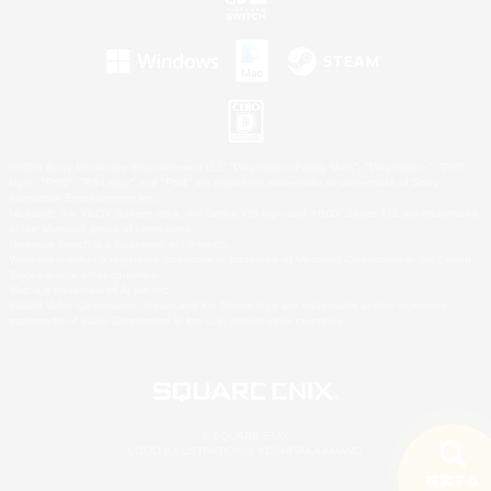
©2026 Sony Interactive Entertainment LLC."PlayStation Family Mark", "PlayStation", "PS5
logo", "PS5", "PS4 logo" and "PS4" are registered trademarks or trademarks of Sony
Interactive Entertainment Inc.
Microsoft, the XBOX Sphere mark, the Series X|S logo and XBOX Series X|S are trademarks
of the Microsoft group of companies.
Nintendo Switch is a trademark of Nintendo.
Windows is either a registered trademark or trademark of Microsoft Corporation in the United
States and/or other countries.
Mac is a trademark of Apple Inc.
©2026 Valve Corporation. Steam and the Steam logo are trademarks and/or registered
trademarks of Valve Corporation in the U.S. and/or other countries.
© SQUARE ENIX
LOGO ILLUSTRATION:© YOSHITAKA AMANO
検索する