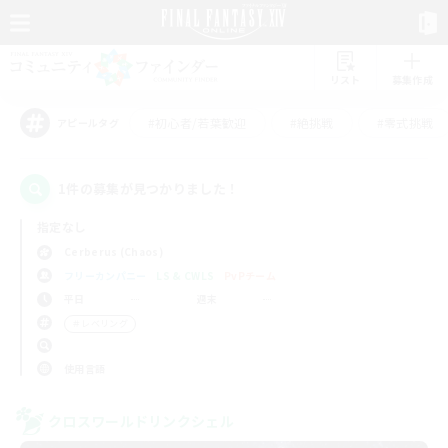
リスト
募集作成
#初心者/若葉歓迎
#絶挑戦
#零式挑戦
アピールタグ
1件の募集が見つかりました！
指定なし
Cerberus (Chaos)
フリーカンパニー
LS & CWLS
PvPチーム
平日
週末
＃レベリング
使用言語
クロスワールドリンクシェル