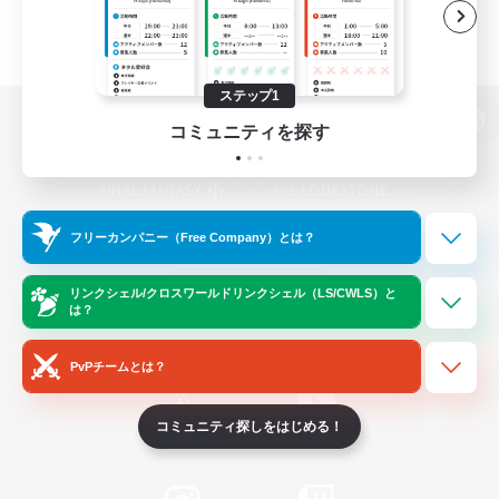
ステップ1
コミュニティを探す
パソコン版へ
フリーカンパニー（Free Company）とは？
関連商品
e-STOREで購入
ゲームダウンロード
リンクシェル/クロスワールドリンクシェル（LS/CWLS）と
は？
Official Information
PvPチームとは？
コミュニティ探しをはじめる！
/
X
News
YouTube