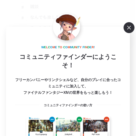
雑談
なんでも楽しむ
まったりゆっくり楽しむ
JA
詳細を見る
W
E
L
C
O
M
E
T
O
C
O
M
M
U
N
I
T
Y
F
I
N
D
E
R
!
募集期間: 2026/08/16 まで
コミュニティファインダーにようこ
そ！
フリーカンパニーやリンクシェルなど、自分のプレイに合ったコ
ミュニティに加入して、
ファイナルファンタジーXIVの世界をもっと楽しもう！
コミュニティファインダーの使い方