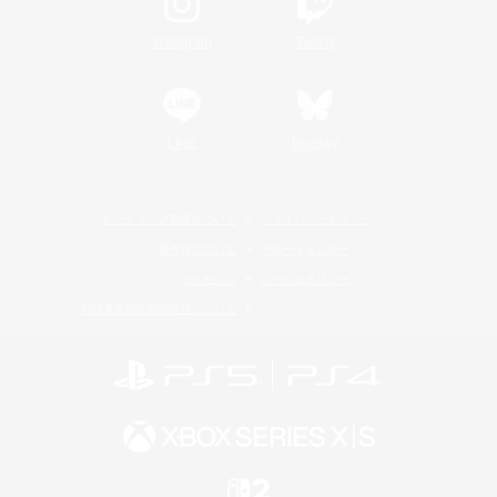
Instagram
Twitch
LINE
Bluesky
レーティング制度について
プライバシーポリシー
著作権について
サポートセンター
ライセンス
ルール＆ポリシー
利用者情報の外部送信について