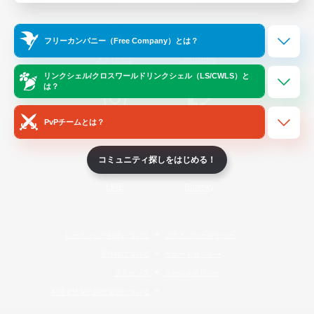
Official Information
フリーカンパニー（Free Company）とは？
/
X
News
YouTube
リンクシェル/クロスワールドリンクシェル（LS/CWLS）と
は？
PvPチームとは？
Instagram
Twitch
コミュニティ探しをはじめる！
LINE
Bluesky
レーティング制度について
プライバシーポリシー
著作権について
サポートセンター
ライセンス
ルール＆ポリシー
利用者情報の外部送信について