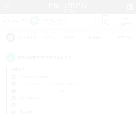
リスト
募集作成
#初心者/若葉歓迎
#絶挑戦
#零式挑戦
アピールタグ
0件の募集が見つかりました！
指定なし
Cerberus (Chaos)
フリーカンパニー
LS & CWLS
PvPチーム
平日
週末
＃体験歓迎
使用言語