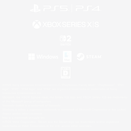
©2026 Sony Interactive Entertainment LLC."PlayStation Family Mark", "PlayStation", "PS5
logo", "PS5", "PS4 logo" and "PS4" are registered trademarks or trademarks of Sony
Interactive Entertainment Inc.
Microsoft, the XBOX Sphere mark, the Series X|S logo and XBOX Series X|S are trademarks
of the Microsoft group of companies.
Nintendo Switch is a trademark of Nintendo.
Windows is either a registered trademark or trademark of Microsoft Corporation in the United
States and/or other countries.
Mac is a trademark of Apple Inc.
©2026 Valve Corporation. Steam and the Steam logo are trademarks and/or registered
trademarks of Valve Corporation in the U.S. and/or other countries.