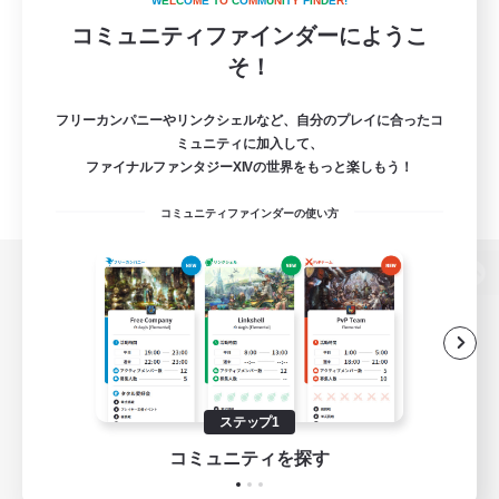
W
E
L
C
O
M
E
T
O
C
O
M
M
U
N
I
T
Y
F
I
N
D
E
R
!
コミュニティファインダーにようこ
そ！
フリーカンパニーやリンクシェルなど、自分のプレイに合ったコ
ミュニティに加入して、
ファイナルファンタジーXIVの世界をもっと楽しもう！
コミュニティファインダーの使い方
パソコン版へ
関連商品
e-STOREで購入
ステップ1
ゲームダウンロード
コミュニティを探す