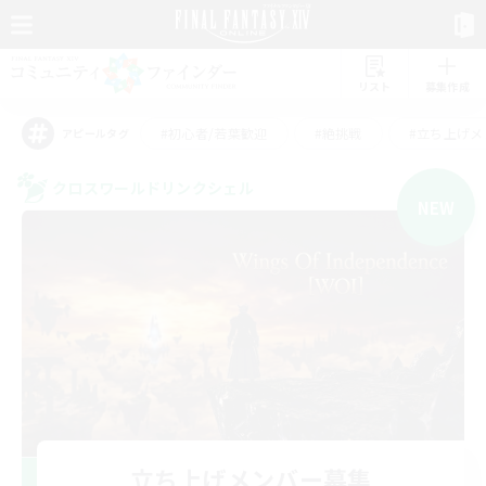
リスト
募集作成
#初心者/若葉歓迎
#絶挑戦
#立ち上げメ
アピールタグ
クロスワールドリンクシェル
NEW
立ち上げメンバー募集