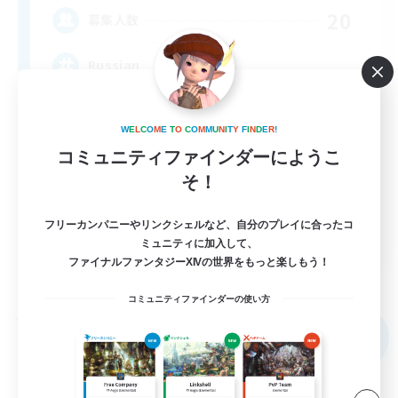
20
募集人数
Russian
W
E
L
C
O
M
E
T
O
C
O
M
M
U
N
I
T
Y
F
I
N
D
E
R
!
コミュニティファインダーにようこ
そ！
フリーカンパニーやリンクシェルなど、自分のプレイに合ったコ
EN
ミュニティに加入して、
ファイナルファンタジーXIVの世界をもっと楽しもう！
詳細を見る
募集期間: 2026/09/04 まで
コミュニティファインダーの使い方
フリーカンパニー
NEW