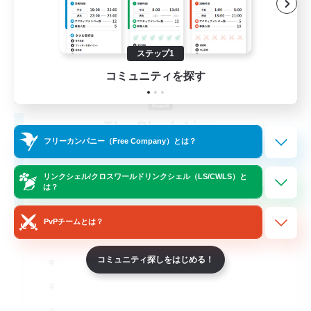
ステップ1
コミュニティを探す
The Black Line
追加メンバー募集
フリーカンパニー（Free Company）とは？
Cerberus [Chaos]
リンクシェル/クロスワールドリンクシェル（LS/CWLS）と
50
募集人数
は？
Casual Community!
PvPチームとは？
コミュニティ探しをはじめる！