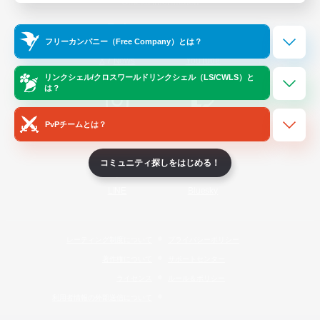
Official Information
フリーカンパニー（Free Company）とは？
/
X
News
YouTube
リンクシェル/クロスワールドリンクシェル（LS/CWLS）と
は？
PvPチームとは？
Instagram
Twitch
コミュニティ探しをはじめる！
LINE
Bluesky
レーティング制度について
プライバシーポリシー
著作権について
サポートセンター
ライセンス
ルール＆ポリシー
利用者情報の外部送信について