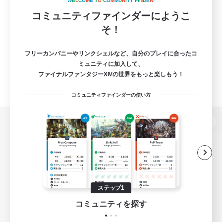
W
E
L
C
O
M
E
T
O
C
O
M
M
U
N
I
T
Y
F
I
N
D
E
R
!
コミュニティファインダーにようこ
そ！
フリーカンパニーやリンクシェルなど、自分のプレイに合ったコ
ミュニティに加入して、
ファイナルファンタジーXIVの世界をもっと楽しもう！
コミュニティファインダーの使い方
パソコン版へ
関連商品
e-STOREで購入
ステップ1
ゲームダウンロード
コミュニティを探す