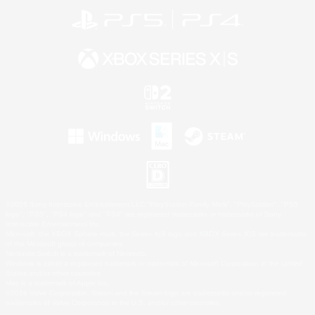
©2026 Sony Interactive Entertainment LLC."PlayStation Family Mark", "PlayStation", "PS5
logo", "PS5", "PS4 logo" and "PS4" are registered trademarks or trademarks of Sony
Interactive Entertainment Inc.
Microsoft, the XBOX Sphere mark, the Series X|S logo and XBOX Series X|S are trademarks
of the Microsoft group of companies.
Nintendo Switch is a trademark of Nintendo.
Windows is either a registered trademark or trademark of Microsoft Corporation in the United
States and/or other countries.
Mac is a trademark of Apple Inc.
©2026 Valve Corporation. Steam and the Steam logo are trademarks and/or registered
trademarks of Valve Corporation in the U.S. and/or other countries.