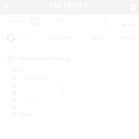
リスト
募集作成
#初心者/若葉歓迎
#絶挑戦
#零式挑戦
アピールタグ
0件の募集が見つかりました！
指定なし
Cerberus (Chaos)
フリーカンパニー
LS & CWLS
PvPチーム
平日
週末
＃社会人中心
使用言語