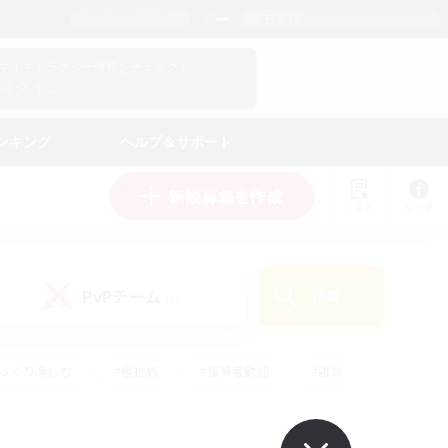
日本語
マイキャラクター情報をチェック！
ログイン
ンキング
ヘルプ＆サポート
新規募集を作成
リスト
ガイド
PvPチーム
検索
(0)
ゆっくり楽しむ
#極挑戦
#復帰者歓迎
#雑談
学生中心
#トレジャーハント
#レベリング
して頑張る
#プレイヤー主催イベント