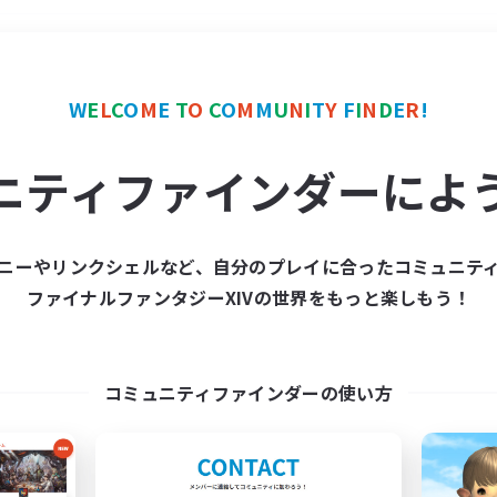
＃ハウジング
使用言語
W
E
L
C
O
M
E
T
O
C
O
M
M
U
N
I
T
Y
F
I
N
D
E
R
!
ニティファインダーによ
ニーやリンクシェルなど、自分のプレイに合ったコミュニテ
ファイナルファンタジーXIVの世界をもっと楽しもう！
募集数 0件
集が見つかりませんでし
コミュニティファインダーの使い方
条件を変えて検索してみるでっす！