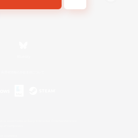
Bluesky
利用者情報の外部送信について
s or trademarks of Sony Interactive Entertainment Inc.
up of companies.
er countries.