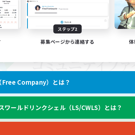
ステップ2
す
募集ページから連絡する
体
ree Company）とは？
スワールドリンクシェル（LS/CWLS）とは？
スマートフォン版へ