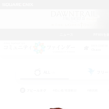
ニュース
FFXIVを
DATA CENTER
Chaos
ALL
フリー
(0)
アピールタグ
#初心者/若葉歓迎
#絶挑戦
#モブハント
#なんでも楽しむ
#ロールプ
#ミラプリ（ミラージュプリズム）