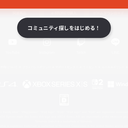
関連商品
e-STOREで購入
ゲームダウンロード
コミュニティ探しをはじめる！
Official Information
YouTube
Instagram
Twitch
LINE
著作権について
プライバシーポリシー
サポートセンター
ライセンス
ルール＆ポリシー
 Family Mark", "PlayStation", "PS5 logo", "PS5", "PS4 logo" and "PS4" are registered trademark
XBOX Sphere mark, the Series X|S logo and XBOX Series X|S are trademarks of the Microsoft gro
Nintendo Switch is a trademark of Nintendo.
ither a registered trademark or trademark of Microsoft Corporation in the United States and/or oth