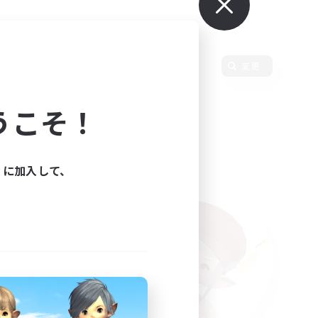
変更
うこそ！
ィに加入して、
た。