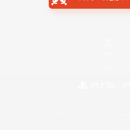
X
/
News
レーティング制度について
©2026 Sony Interactive Entertainment LLC."PlayStation
Microsoft, the 
Windows is e