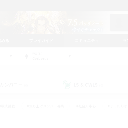
始める
プレイガイド
コミュニティ
ラ
WORLD
Cerberus
カンパニー
LS & CWLS
(0)
(0)
#零式挑戦
#立ち上げメンバー募集
#社会人中心
#まったり
レイ
#クラフター中心
#体験歓迎
#ギャザラー中心
#
#スクリーンショット撮影
#ハウジング
#演奏
#クリア目指