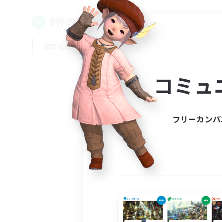
0件の募集が見つかりました！
指定なし
平日
週末
コミュ
フリーカンパ
募