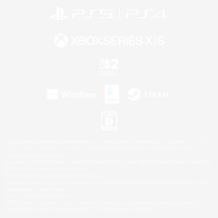
©2026 Sony Interactive Entertainment LLC."PlayStation Family Mark", "PlayStation", "PS5
logo", "PS5", "PS4 logo" and "PS4" are registered trademarks or trademarks of Sony
Interactive Entertainment Inc.
Microsoft, the XBOX Sphere mark, the Series X|S logo and XBOX Series X|S are trademarks
of the Microsoft group of companies.
Nintendo Switch is a trademark of Nintendo.
Windows is either a registered trademark or trademark of Microsoft Corporation in the United
States and/or other countries.
Mac is a trademark of Apple Inc.
©2026 Valve Corporation. Steam and the Steam logo are trademarks and/or registered
trademarks of Valve Corporation in the U.S. and/or other countries.