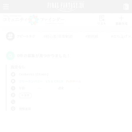
リスト
募集作成
#初心者/若葉歓迎
#絶挑戦
#立ち上げメ
アピールタグ
0件の募集が見つかりました！
指定なし
Cerberus (Chaos)
フリーカンパニー
LS & CWLS
PvPチーム
平日
週末
＃演奏
使用言語