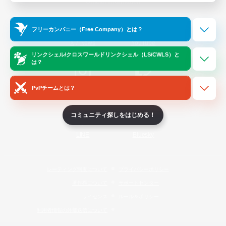
Official Information
フリーカンパニー（Free Company）とは？
/
X
News
YouTube
リンクシェル/クロスワールドリンクシェル（LS/CWLS）と
は？
PvPチームとは？
Instagram
Twitch
コミュニティ探しをはじめる！
LINE
Bluesky
レーティング制度について
プライバシーポリシー
著作権について
サポートセンター
ライセンス
ルール＆ポリシー
利用者情報の外部送信について