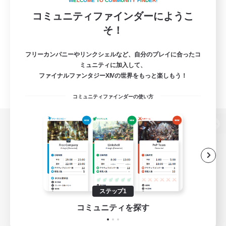
W
E
L
C
O
M
E
T
O
C
O
M
M
U
N
I
T
Y
F
I
N
D
E
R
!
コミュニティファインダーにようこ
そ！
フリーカンパニーやリンクシェルなど、自分のプレイに合ったコ
ミュニティに加入して、
ファイナルファンタジーXIVの世界をもっと楽しもう！
コミュニティファインダーの使い方
パソコン版へ
関連商品
e-STOREで購入
ステップ1
ゲームダウンロード
コミュニティを探す