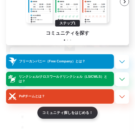
ステップ1
コミュニティを探す
Association Of Shame
フリーカンパニー（Free Company）とは？
追加メンバー募集
Cerberus [Chaos]
リンクシェル/クロスワールドリンクシェル（LS/CWLS）と
5
は？
募集人数
PvPチームとは？
Discord social events
コミュニティ探しをはじめる！