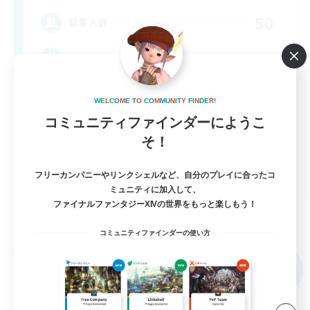
50
募集人数
Casual Community!
W
E
L
C
O
M
E
T
O
C
O
M
M
U
N
I
T
Y
F
I
N
D
E
R
!
コミュニティファインダーにようこ
そ！
フリーカンパニーやリンクシェルなど、自分のプレイに合ったコ
EN
ミュニティに加入して、
ファイナルファンタジーXIVの世界をもっと楽しもう！
詳細を見る
募集期間: 2026/09/07 まで
コミュニティファインダーの使い方
フリーカンパニー
NEW