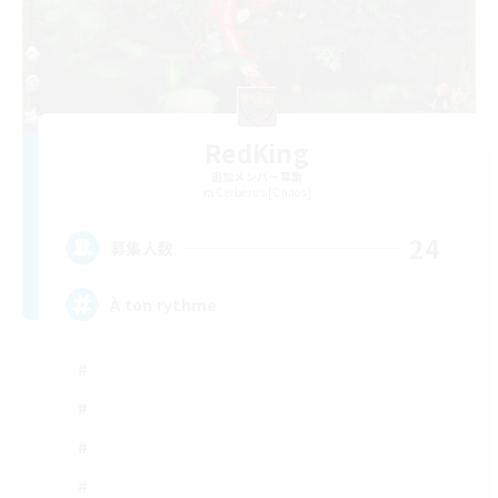
RedKing
追加メンバー募集
Cerberus [Chaos]
24
募集人数
À ton rythme