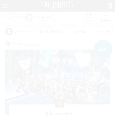
リスト
募集作成
#初心者/若葉歓迎
#絶挑戦
#立ち上げメ
アピールタグ
フリーカンパニー
NEW
Alcamoth