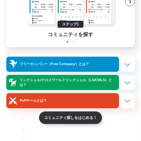
ステップ1
コミュニティを探す
THE G4Y BROS - CHAOS
フリーカンパニー（Free Company）とは？
追加メンバー募集
Chaos
リンクシェル/クロスワールドリンクシェル（LS/CWLS）と
60
は？
募集人数
PvPチームとは？
コミュニティ探しをはじめる！