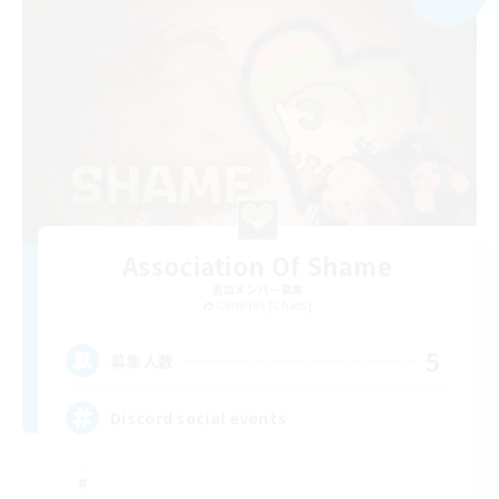
Association Of Shame
追加メンバー募集
Cerberus [Chaos]
5
募集人数
Discord social events