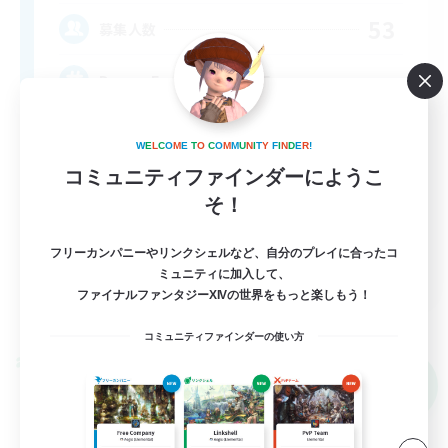
53
募集人数
Drama Free, Pressure Free
W
E
L
C
O
M
E
T
O
C
O
M
M
U
N
I
T
Y
F
I
N
D
E
R
!
コミュニティファインダーにようこ
そ！
フリーカンパニーやリンクシェルなど、自分のプレイに合ったコ
EN
ミュニティに加入して、
ファイナルファンタジーXIVの世界をもっと楽しもう！
詳細を見る
募集期間: 2026/09/05 まで
コミュニティファインダーの使い方
クロスワールドリンクシェル
NEW