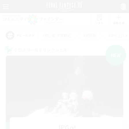
リスト
募集作成
#初心者/若葉歓迎
#絶挑戦
#立ち上げメ
アピールタグ
クロスワールドリンクシェル
NEW
JPGo!