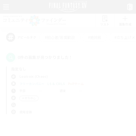
リスト
募集作成
#初心者/若葉歓迎
#絶挑戦
#立ち上げメ
アピールタグ
0件の募集が見つかりました！
指定なし
Louisoix (Chaos)
フリーカンパニー
LS & CWLS
PvPチーム
平日
週末
＃学生中心
使用言語