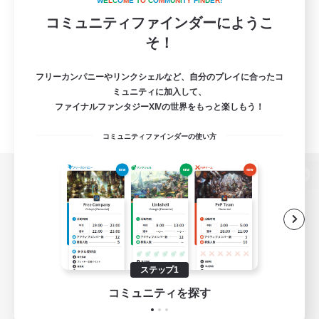
W
E
L
C
O
M
E
T
O
C
O
M
M
U
N
I
T
Y
F
I
N
D
E
R
!
コミュニティファインダーにようこ
そ！
フリーカンパニーやリンクシェルなど、自分のプレイに合ったコ
ミュニティに加入して、
ファイナルファンタジーXIVの世界をもっと楽しもう！
コミュニティファインダーの使い方
パソコン版へ
関連商品
e-STOREで購入
ステップ1
ゲームダウンロード
コミュニティを探す