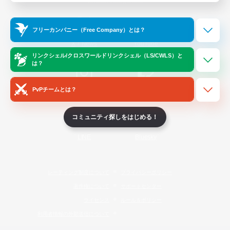
Official Information
フリーカンパニー（Free Company）とは？
/
X
News
YouTube
リンクシェル/クロスワールドリンクシェル（LS/CWLS）と
は？
PvPチームとは？
Instagram
Twitch
コミュニティ探しをはじめる！
LINE
Bluesky
レーティング制度について
プライバシーポリシー
著作権について
サポートセンター
ライセンス
ルール＆ポリシー
利用者情報の外部送信について