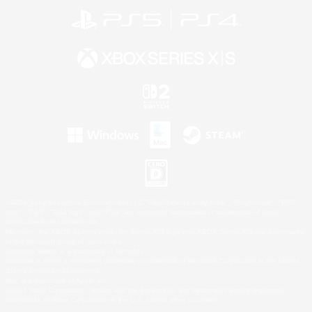
©2026 Sony Interactive Entertainment LLC."PlayStation Family Mark", "PlayStation", "PS5
logo", "PS5", "PS4 logo" and "PS4" are registered trademarks or trademarks of Sony
Interactive Entertainment Inc.
Microsoft, the XBOX Sphere mark, the Series X|S logo and XBOX Series X|S are trademarks
of the Microsoft group of companies.
Nintendo Switch is a trademark of Nintendo.
Windows is either a registered trademark or trademark of Microsoft Corporation in the United
States and/or other countries.
Mac is a trademark of Apple Inc.
©2026 Valve Corporation. Steam and the Steam logo are trademarks and/or registered
trademarks of Valve Corporation in the U.S. and/or other countries.