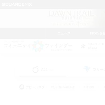
ニュース
FFXIVを
DATA CENTER
Chaos
ALL
フリー
(54)
アピールタグ
#初心者/若葉歓迎
#絶挑戦
#なんでも楽しむ
#学生中心
#モブハント
#レベリング
#クリア目指し