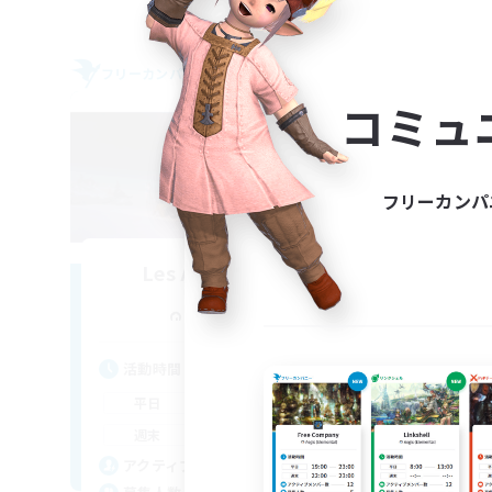
フリーカンパニー
クロス
NEW
コミュ
フリーカンパ
Les Ames Perdues
追加メンバー募集
Louisoix [Chaos]
活
活動時間
平
16:00
23:00
平日
週
14:00
23:00
週末
募
30
アクティブメンバー数