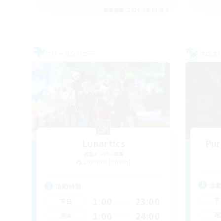
募集期間: 2026/09/05 まで
フリーカンパニー
クロス
Lunartics
Pur
追加メンバー募集
Louisoix [Chaos]
活
活動時間
1:00
23:00
平
平日
1:00
24:00
週
週末