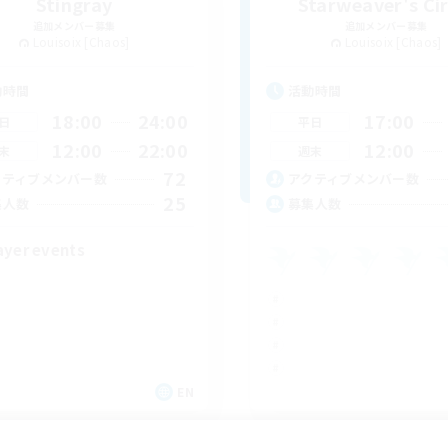
Stingray
Starweaver's Cir
追加メンバー募集
追加メンバー募集
Louisoix [Chaos]
Louisoix [Chaos]
動時間
活動時間
18:00
24:00
17:00
日
平日
12:00
22:00
12:00
末
週末
72
クティブメンバー数
アクティブメンバー数
25
集人数
募集人数
ayer events
EN
募集期間: 2026/09/06 まで
募集期間: 20