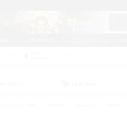
始める
プレイガイド
コミュニティ
ラ
WORLD
Louisoix
カンパニー
LS & CWLS
(35)
(19)
#立ち上げメンバー募集
#零式挑戦
#社会人中心
#極挑戦
#体験歓迎
#ロールプレイ
#ギャザラー中心
#クラフター中
て頑張る
#スクリーンショット撮影
#ミラプリ（ミラージュプリズム