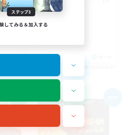
777
10
募集人数
ステップ3
 ⛈️
18+
験してみる＆加入する
EN
EN / DE
26/09/06 まで
募集期間: 2026/09/06 まで
フリーカンパニー
NEW
NEW