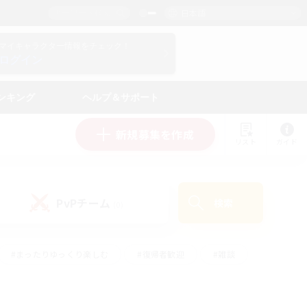
日本語
マイキャラクター情報をチェック！
ログイン
ンキング
ヘルプ＆サポート
新規募集を作成
リスト
ガイド
PvPチーム
検索
(0)
#まったりゆっくり楽しむ
#復帰者歓迎
#雑談
心
#演奏
#トレジャーハント
#ハウジング
）
#プレイヤー主催イベント