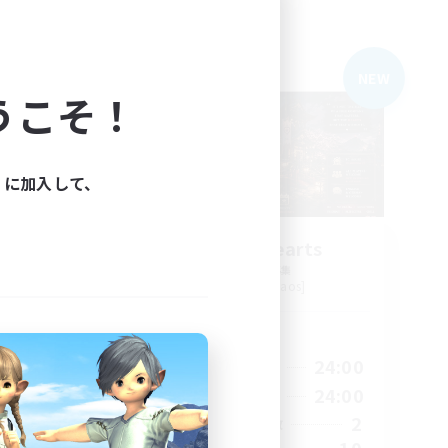
フリーカンパニー
NEW
NEW
うこそ！
ィに加入して、
e
Thirteen Hearts
追加メンバー募集
Louisoix [Chaos]
活動時間
24:00
20:00
24:00
平日
24:00
10:00
24:00
週末
4
2
アクティブメンバー数