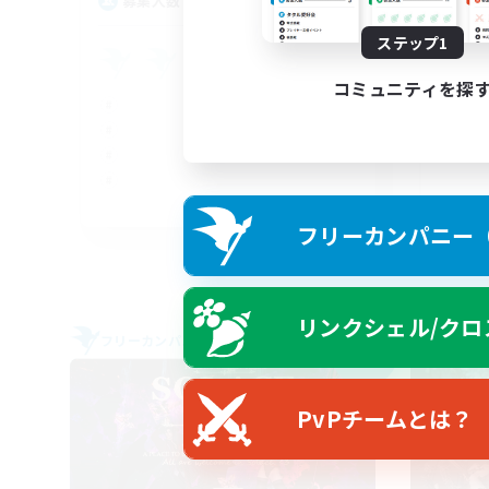
8
募集人数
Uk
ステップ1
コミュニティを探
FR
フリーカンパニー（F
募集期間: 2026/09/06 まで
リンクシェル/クロ
フリーカンパニー
フリー
NEW
PvPチームとは？