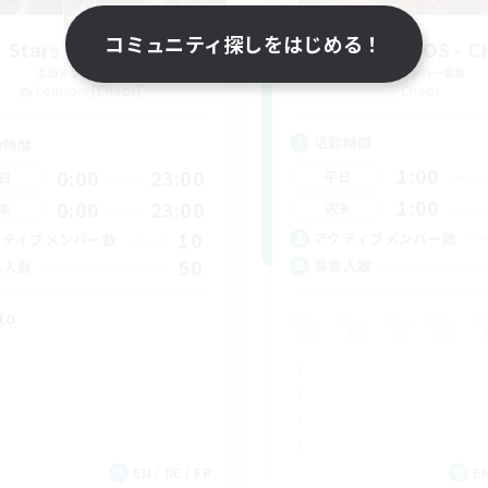
コミュニティ探しをはじめる！
Stars Requiem
THE G4Y BROS - 
追加メンバー募集
追加メンバー募集
Louisoix [Chaos]
Chaos
活動時間
動時間
1:00
0:00
23:00
平日
日
1:00
0:00
23:00
週末
末
10
アクティブメンバー数
クティブメンバー数
50
募集人数
集人数
to
EN / DE / FR
EN