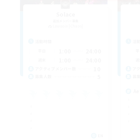
Solace
追加メンバー募集
Louisoix [Chaos]
活動時間
活
1:00
24:00
平日
平
1:00
24:00
週末
週
10
アクティブメンバー数
ア
5
募集人数
募
Ae
EN