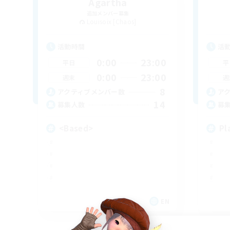
Agartha
追加メンバー募集
Louisoix [Chaos]
活動時間
活
0:00
23:00
平日
平
0:00
23:00
週末
週
8
アクティブメンバー数
ア
14
募集人数
募
<Based>
Pl
EN
募集期間: 2026/09/06 まで