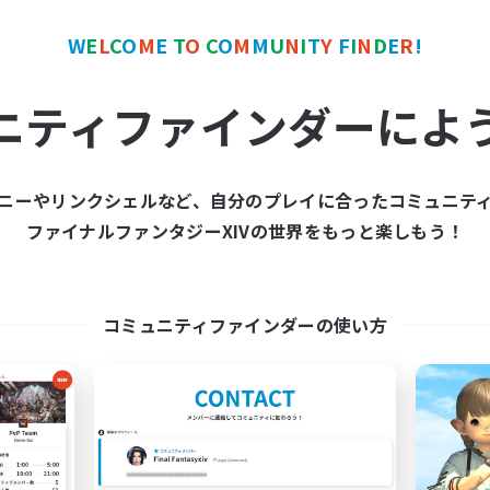
W
E
L
C
O
M
E
T
O
C
O
M
M
U
N
I
T
Y
F
I
N
D
E
R
!
ワールドリンクシェル
フリーカンパニー
NEW
ニティファインダーによ
ニーやリンクシェルなど、自分のプレイに合ったコミュニテ
ファイナルファンタジーXIVの世界をもっと楽しもう！
立ち上げメンバー募集
Lost Vibe: On
Chaos
追加メンバー募集
Louisoix [Chaos]
コミュニティファインダーの使い方
動時間
活動時間
6:00
24:00
日
1:00
平日
--:--
--:--
末
1:00
週末
5
集人数
アクティブメンバー数