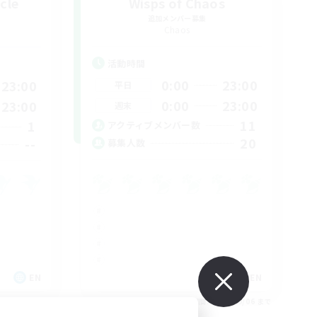
cle
Wisps of Chaos
追加メンバー募集
Chaos
活動時間
0:00
23:00
23:00
平日
0:00
23:00
23:00
週末
11
1
アクティブメンバー数
20
--
募集人数
EN
EN
26/09/06 まで
募集期間: 2026/09/06 まで