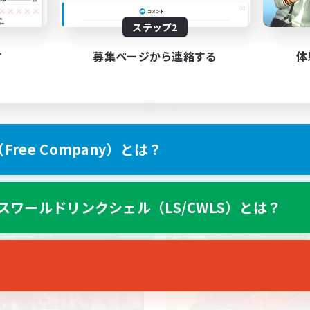
募集人数
rainianCommunity
ステップ2
Smol⚡FC Giveaways
す
募集ページから連絡する
体
EN
ree Company）とは？
募集期間: 2026/09/06 まで
募集期間: 20
スワールドリンクシェル（LS/CWLS）とは？
カンパニー
クロスワールドリンクシェル
NEW