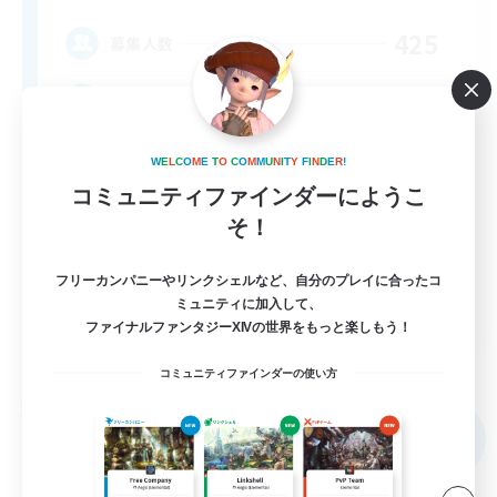
425
募集人数
FC Española
W
E
L
C
O
M
E
T
O
C
O
M
M
U
N
I
T
Y
F
I
N
D
E
R
!
コミュニティファインダーにようこ
そ！
フリーカンパニーやリンクシェルなど、自分のプレイに合ったコ
EN
ミュニティに加入して、
ファイナルファンタジーXIVの世界をもっと楽しもう！
詳細を見る
募集期間: 2026/09/06 まで
コミュニティファインダーの使い方
フリーカンパニー
NEW