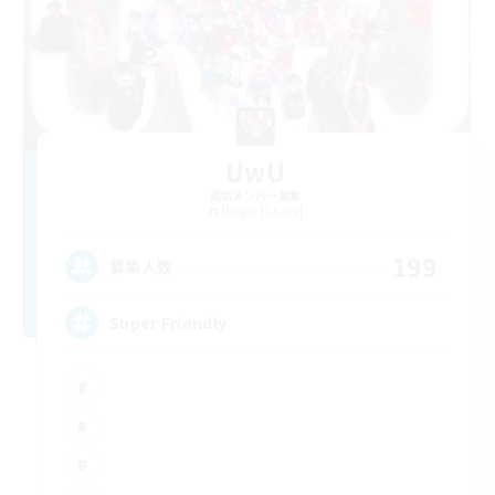
UwU
追加メンバー募集
Moogle [Chaos]
199
募集人数
Super Friendly