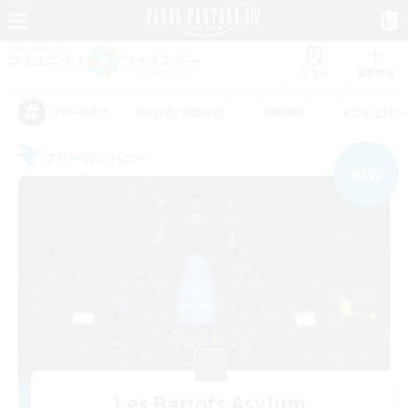
リスト
募集作成
#初心者/若葉歓迎
#絶挑戦
#立ち上げメ
アピールタグ
フリーカンパニー
NEW
Les Barjots Asylum