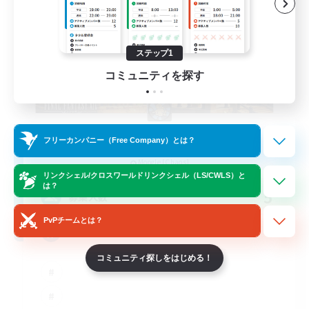
ステップ1
コミュニティを探す
Les Relous of Light
フリーカンパニー（Free Company）とは？
追加メンバー募集
Moogle [Chaos]
リンクシェル/クロスワールドリンクシェル（LS/CWLS）と
は？
5
募集人数
PvPチームとは？
Diverses activitées
コミュニティ探しをはじめる！