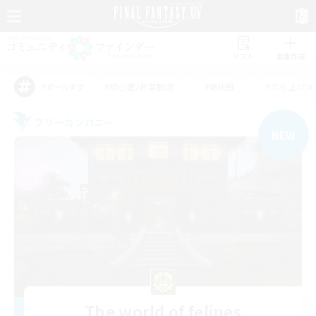
リスト
募集作成
#初心者/若葉歓迎
#絶挑戦
#立ち上げメ
アピールタグ
フリーカンパニー
NEW
The world of felines