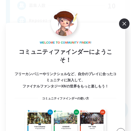
10
募集人数
Reposez-vous ♥
W
E
L
C
O
M
E
T
O
C
O
M
M
U
N
I
T
Y
F
I
N
D
E
R
!
コミュニティファインダーにようこ
そ！
フリーカンパニーやリンクシェルなど、自分のプレイに合ったコ
FR
ミュニティに加入して、
ファイナルファンタジーXIVの世界をもっと楽しもう！
詳細を見る
募集期間: 2026/09/05 まで
コミュニティファインダーの使い方
フリーカンパニー
NEW