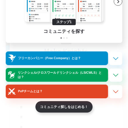
ステップ1
コミュニティを探す
Mako Knights
追加メンバー募集
フリーカンパニー（Free Company）とは？
Moogle [Chaos]
リンクシェル/クロスワールドリンクシェル（LS/CWLS）と
425
募集人数
は？
FC Española
PvPチームとは？
コミュニティ探しをはじめる！