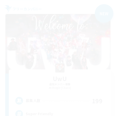
フリーカンパニー
NEW
UwU
追加メンバー募集
Moogle [Chaos]
199
募集人数
Super Friendly